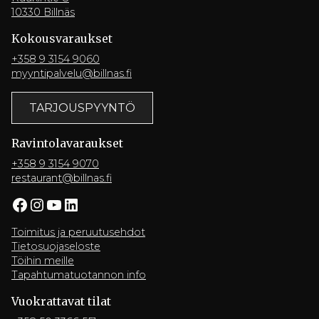
10330 Billnäs
Kokousvaraukset
+358 9 3154 9060
myyntipalvelu@billnas.fi
TARJOUSPYYNTÖ
Ravintola­varaukset
+358 9 3154 9070
restaurant@billnas.fi
Facebook
Instagram
YouTube
LinkedIn
Toimitus ja peruutusehdot
Tietosuojaseloste
Töihin meille
Tapahtumatuotannon info
Vuokrattavat tilat