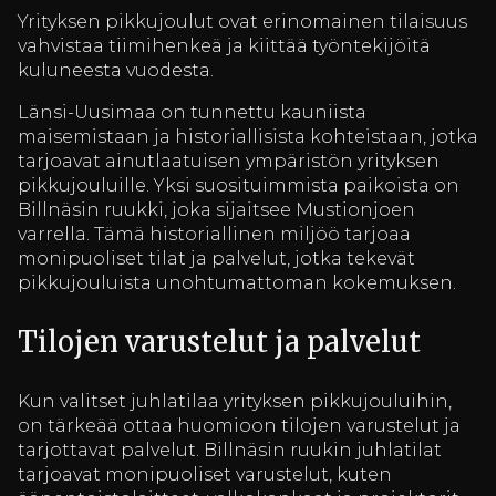
Yrityksen pikkujoulut ovat erinomainen tilaisuus
vahvistaa tiimihenkeä ja kiittää työntekijöitä
kuluneesta vuodesta.
Länsi-Uusimaa on tunnettu kauniista
maisemistaan ja historiallisista kohteistaan, jotka
tarjoavat ainutlaatuisen ympäristön yrityksen
pikkujouluille. Yksi suosituimmista paikoista on
Billnäsin ruukki, joka sijaitsee Mustionjoen
varrella. Tämä historiallinen miljöö tarjoaa
monipuoliset tilat ja palvelut, jotka tekevät
pikkujouluista unohtumattoman kokemuksen.
Tilojen varustelut ja palvelut
Kun valitset juhlatilaa yrityksen pikkujouluihin,
on tärkeää ottaa huomioon tilojen varustelut ja
tarjottavat palvelut. Billnäsin ruukin juhlatilat
tarjoavat monipuoliset varustelut, kuten