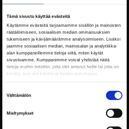
mukavan tunnelman.
Toinen tärkeä tekijä on sijainti. On tärkeää valita
Tämä sivusto käyttää evästeitä
tila, joka on helposti saavutettavissa kaikille
Käytämme evästeitä tarjoamamme sisällön ja mainosten
osallistujille. Billnäsin ruukki sijaitsee vain tunnin
ajomatkan päässä Helsingistä, mikä tekee siitä
räätälöimiseen, sosiaalisen median ominaisuuksien
erinomaisen vaihtoehdon pääkaupunkiseudun
tukemiseen ja kävijämäärämme analysoimiseen. Lisäksi
yrityksille.
jaamme sosiaalisen median, mainosalan ja analytiikka-
alan kumppaneillemme tietoja siitä, miten käytät
Kolmas huomioitava seikka on tilojen varustelu ja
sivustoamme. Kumppanimme voivat yhdistää näitä
palvelut. On tärkeää varmistaa, että tila tarjoaa
tietoja muihin tietoihin, joita olet antanut heille tai joita on
kaikki tarvittavat varustelut ja palvelut, jotta
kerätty, kun olet käyttänyt heidän palvelujaan.
juhlien järjestäminen sujuu vaivattomasti. Lisäksi
kannattaa tarkistaa, onko tilassa mahdollisuus
majoittua, jos vieraita saapuu kauempaa.
Suostumuksen
Välttämätön
valinta
Budjetti ja kustannukset
Mieltymykset
Budjetin hallinta on olennainen osa juhlien
suunnittelua. On tärkeää määrittää etukäteen,