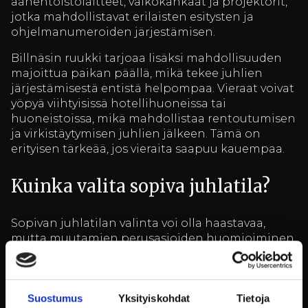
äänentoistolaitteet, valkokankaat ja projektorit,
jotka mahdollistavat erilaisten esitysten ja
ohjelmanumeroiden järjestämisen.
Billnäsin ruukki tarjoaa lisäksi mahdollisuuden
majoittua paikan päällä, mikä tekee juhlien
järjestämisestä entistä helpompaa. Vieraat voivat
yöpyä viihtyisissä hotellihuoneissa tai
huoneistoissa, mikä mahdollistaa rentoutumisen
ja virkistäytymisen juhlien jälkeen. Tämä on
erityisen tärkeää, jos vieraita saapuu kauempaa.
Kuinka valita sopiva juhlatila?
Sopivan juhlatilan valinta voi olla haastavaa,
mutta muutamien perusasioiden huomioiminen
helpottaa päätöksentekoa. Ensimmäinen askel
on määrittää juhlien osallistujamäärä ja tilan
tarve. On tärkeää valita tila, joka on riittävän
Suostumus
Yksityiskohdat
Tietoja
suuri, mutta samalla tarpeeksi intiimi luomaan