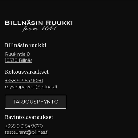
Billnäsin ruukki
Ruukintie 8
10330 Billnäs
Kokousvaraukset
+358 9 3154 9060
myyntipalvelu@billnas.fi
TARJOUSPYYNTÖ
Ravintola­varaukset
+358 9 3154 9070
restaurant@billnas.fi