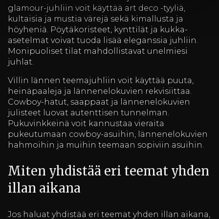
glamour-juhliin voit käyttää art deco -tyyliä,
kultaisia ja mustia värejä sekä kimallusta ja
höyheniä. Pöytäkoristeet, kynttilät ja kukka-
asetelmat voivat tuoda lisää eleganssia juhliin.
Monipuoliset tilat mahdollistavat unelmiesi
juhlat.
Villin lännen teemajuhliin voit käyttää puuta,
heinäpaaleja ja lännenelokuvien rekvisiittaa.
Cowboy-hatut, saappaat ja lännenelokuvien
julisteet luovat autenttisen tunnelman.
Pukuvinkkeinä voit kannustaa vieraita
pukeutumaan cowboy-asuihin, lännenelokuvien
hahmoihin ja muihin teemaan sopiviin asuihin.
Miten yhdistää eri teemat yhden
illan aikana
Jos haluat yhdistää eri teemat yhden illan aikana,