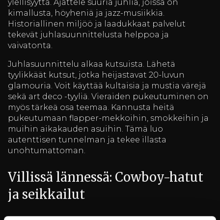
ylellisyyttä. Ajattele suuria juhlia, joissa on
kimallusta, höyheniä ja jazz-musiikkia.
Historiallinen miljöö ja laadukkaat palvelut
tekevät juhlasuunnittelusta helppoa ja
vaivatonta.
Juhlasuunnittelu alkaa kutsuista. Lähetä
tyylikkäät kutsut, jotka heijastavat 20-luvun
glamouria. Voit käyttää kultaisia ja mustia värejä
sekä art deco -tyyliä. Vieraiden pukeutuminen on
myös tärkeä osa teemaa. Kannusta heitä
pukeutumaan flapper-mekkoihin, smokkeihin ja
muihin aikakauden asuihin. Tämä luo
autenttisen tunnelman ja tekee illasta
unohtumattoman.
Villissä lännessä: Cowboy-hatut
ja seikkailut