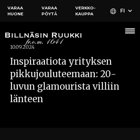
VARAA
VARAA
VERKKO­
FI
HUONE
PÖYTÄ
KAUPPA
10.09.2024
Inspiraatiota yrityksen
pikkujouluteemaan: 20-
luvun glamourista villiin
länteen