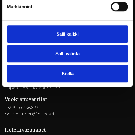
myyntipalvelu@billnas.fi
Markkinointi
TARJOUSPYYNTÖ
Ravintola­varaukset
Salli kaikki
+358 9 3154 9070
restaurant@billnas.fi
Salli valinta
Facebook
Instagram
YouTube
LinkedIn
Toimitus ja peruutusehdot
Kiellä
Tietosuojaseloste
Töihin meille
Tapahtumatuotannon info
Vuokrattavat tilat
+358 50 3366 551
petri.hiltunen@billnas.fi
Hotelli­varaukset