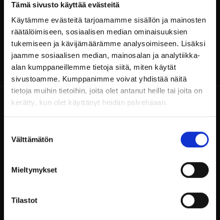
Tämä sivusto käyttää evästeitä
10 – 300 vierasta
Käytämme evästeitä tarjoamamme sisällön ja mainosten
räätälöimiseen, sosiaalisen median ominaisuuksien
tukemiseen ja kävijämäärämme analysoimiseen. Lisäksi
jaamme sosiaalisen median, mainosalan ja analytiikka-
alan kumppaneillemme tietoja siitä, miten käytät
sivustoamme. Kumppanimme voivat yhdistää näitä
tietoja muihin tietoihin, joita olet antanut heille tai joita on
kerätty, kun olet käyttänyt heidän palvelujaan.
Suostumuksen
Välttämätön
valinta
Billnäsin ruukki
Mieltymykset
Ruukintie 8
10330 Billnäs
Kokousvaraukset
Tilastot
+358 9 3154 9060