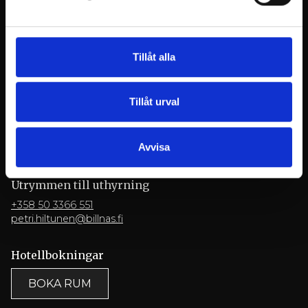
myyntipalvelu@billnas.fi
BE OM OFFERT
Tillåt alla
Restaurang
+358 9 3154 9070
Tillåt urval
restaurant@billnas.fi
Facebook
Instagram
YouTube
LinkedIn
Avvisa
Leverans- och avbokningsvillkor
Utrymmen till uthyrning
+358 50 3366 551
petri.hiltunen@billnas.fi
Hotellbokningar
BOKA RUM