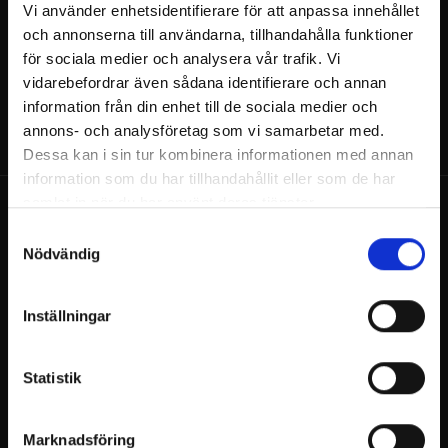
Vi använder enhetsidentifierare för att anpassa innehållet
10 – 300 gäster
och annonserna till användarna, tillhandahålla funktioner
för sociala medier och analysera vår trafik. Vi
vidarebefordrar även sådana identifierare och annan
information från din enhet till de sociala medier och
annons- och analysföretag som vi samarbetar med.
Dessa kan i sin tur kombinera informationen med annan
information som du har tillhandahållit eller som de har
samlat in när du har använt deras tjänster.
Samtyckesval
Nödvändig
Inställningar
Billnäsin ruukki
Ruukintie 8
10330 Billnäs
Statistik
Konferenser
+358 9 3154 9060
Marknadsföring