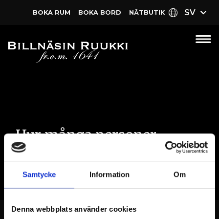
SV
BOKA RUM
BOKA BORD
NÄT­BUTIK
Hur många personer
rymmer festsalarna?
Samtycke
Information
Om
Denna webbplats använder cookies