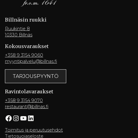
Billnäsin ruukki
Ruukintie 8
10330 Billnäs
Kokousvaraukset
+358 9 3154 9060
myyntipalvelu@billnas.fi
TARJOUSPYYNTÖ
Ravintola­varaukset
+358 9 3154 9070
restaurant@billnas.fi
Facebook
Instagram
YouTube
LinkedIn
Toimitus ja peruutusehdot
Tietosuojaseloste