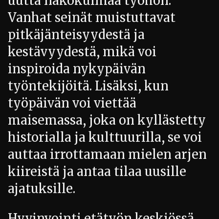
uutta näkökulmaa työhön.
Vanhat seinät muistuttavat
pitkäjänteisyydestä ja
kestävyydestä, mikä voi
inspiroida nykypäivän
työntekijöitä. Lisäksi, kun
työpäivän voi viettää
maisemassa, joka on kyllästetty
historialla ja kulttuurilla, se voi
auttaa irrottamaan mielen arjen
kiireistä ja antaa tilaa uusille
ajatuksille.
Hyvinvointi etätyön keskiössä