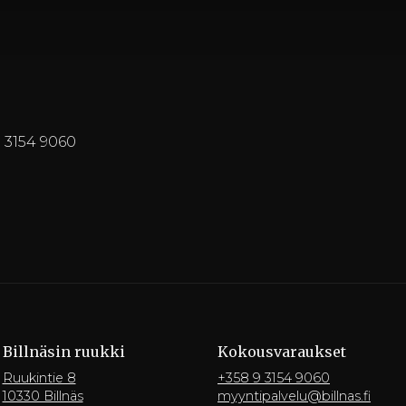
9 3154 9060
Billnäsin ruukki
Kokousvaraukset
Ruukintie 8
+358 9 3154 9060
10330 Billnäs
myyntipalvelu@billnas.fi