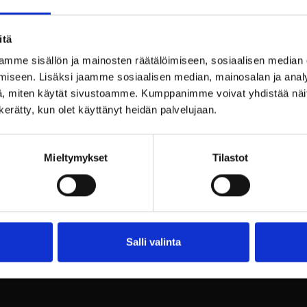
itä
mme sisällön ja mainosten räätälöimiseen, sosiaalisen median
iseen. Lisäksi jaamme sosiaalisen median, mainosalan ja analy
 hengen huoneessa
, miten käytät sivustoamme. Kumppanimme voivat yhdistää näitä t
engen huoneessa
n kerätty, kun olet käyttänyt heidän palvelujaan.
kokaupassamme, syötä kamppanjakoodikenttään kood
Mieltymykset
Tilastot
tule nauttimaan uniikista hotellihuoneesta ja hyvästä r
tavissa torstaista – launtaihin, maaliskuussa viikon k
Salli valinta