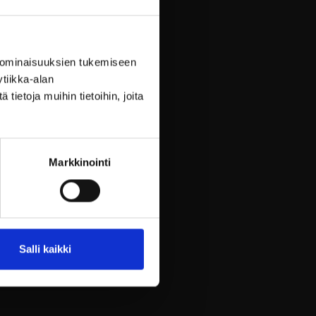
 ominaisuuksien tukemiseen
tiikka-alan
ietoja muihin tietoihin, joita
i:
Markkinointi
uoasta!
aikkina päiviniä.
Salli kaikki