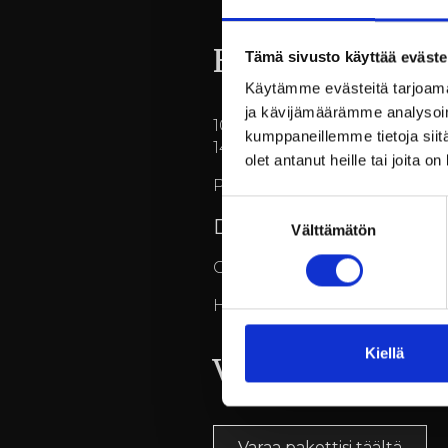
Hinta:
Tämä sivusto käyttää eväste
Käytämme evästeitä tarjoama
ja kävijämäärämme analysoim
109€/hlö/majoitus kahden
kumppaneillemme tietoja siitä
149€/hlö/majoitus yhden h
olet antanut heille tai joita o
Paketti on myynnissä verk
Suostumuksen
DINE&STAY23
Välttämätön
valinta
Ota siis irtiotto arjesta ja 
Helmikuun ajan paketti varat
Kiellä
Varaukset:
Varaa pakettisi täältä