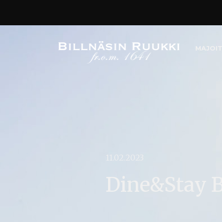
MAJOI
11.02.2023
Dine&Stay Bi