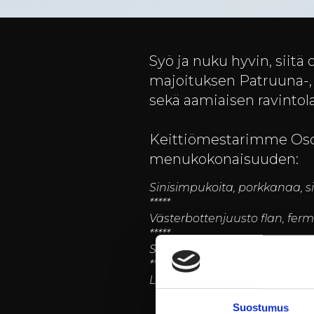
Syö ja nuku hyvin, siitä 
majoituksen Patruuna-, 
sekä aamiaisen ravinto
Keittiömestarimme Osca
menukokonaisuuden:
Sinisimpukoita, porkkanaa, 
*****
Västerbottenjuusto flan, ferm
*****
Sorsaa, sorsanrasvassa paahd
*****
Lämmintä suklaavaahtoa, inkiv
Suostumus