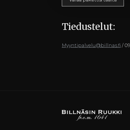
Tiedustelut:
Myyntipalvelu@billnas.fi
/ 0