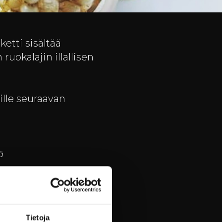
ketti sisältää
uokalajin illallisen
lle seuraavan
ä
lientä
porkkanalla
Tietoja