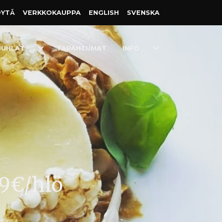
ÖYTÄ
VERKKO­KAUPPA
ENGLISH
SVENSKA
Toggle
Toggle
JUHLAT
TAPAHTUMAT
INFO
Dropdown
Dropdown
09€/hlö