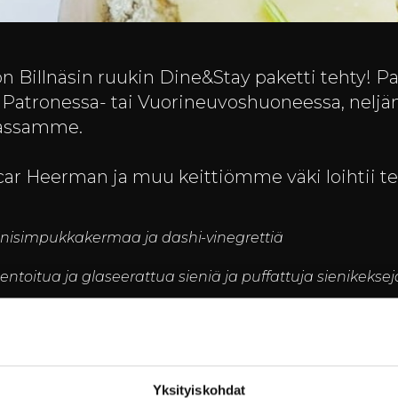
on Billnäsin ruukin Dine&Stay paketti tehty! Pa
Patronessa- tai Vuorineuvoshuoneessa, neljän r
lassamme.
r Heerman ja muu keittiömme väki loihtii tei
sinisimpukkakermaa ja dashi-vinegrettiä
entoitua ja glaseerattua sieniä ja puffattuja sienikeksej
ettua punajuurta, yuzumarinoitua keltajuurta ja sorsa
äärikeksiä ja sorbettia apelsiinillä ja fermentoidulla 
Yksityiskohdat