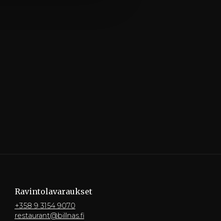
Ravintola­varaukset
+358 9 3154 9070
restaurant@billnas.fi