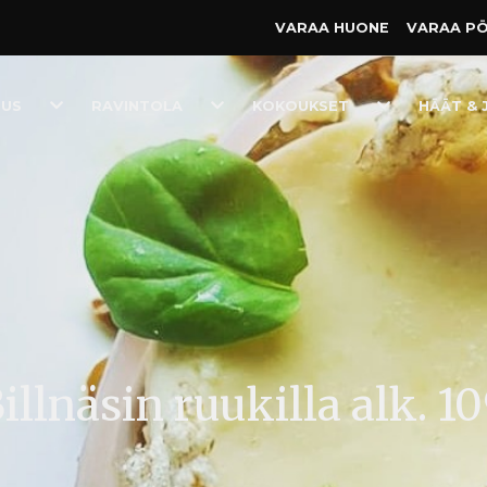
VARAA HUONE
VARAA P
Toggle
Toggle
Toggle
TUS
RAVINTOLA
KOKOUKSET
HÄÄT & 
Dropdown
Dropdown
Dropdown
llnäsin ruukilla alk. 1