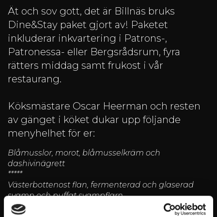
Ät och sov gott, det är Billnäs bruks
Dine&Stay paket gjort av! Paketet
inkluderar inkvartering i Patrons-,
Patronessa- eller Bergsrådsrum, fyra
rätters middag samt frukost i vår
restaurang.
Köksmästare Oscar Heerman och resten
av gänget i köket dukar upp följande
menyhelhet för er:
Blåmusslor, morot, blåmusselkräm och
dashivinägrett
*****
Västerbottenost flan, fermenterad och glaserad
svamp och puffat svampflarn
*****
And med rödbeta bakad i andfett och