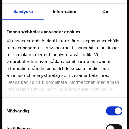
yuzumarinerad gulbeta, samt andsky
Samtycke
Information
Om
*****
Varmt chokladskum, ingefärsflarn och sorbet med
apelsin och fermenterad morot
Denna webbplats använder cookies
Vi använder enhetsidentifierare för att anpassa innehållet
och annonserna till användarna, tillhandahålla funktioner
Pris:
för sociala medier och analysera vår trafik. Vi
vidarebefordrar även sådana identifierare och annan
109€/pers/inkvartering i dubbelrum
information från din enhet till de sociala medier och
149€/pers/inkvartering i singelrum
annons- och analysföretag som vi samarbetar med.
Dessa kan i sin tur kombinera informationen med annan
Paketet finns att boka i vår webbutik, mata in
information som du har tillhandahållit eller som de har
nedanstående kod i kampanjkodsfältet:
samlat in när du har använt deras tjänster.
DINE&STAY23
Samtyckesval
Nödvändig
Ta en paus från vardagen och kom och njuta av
ett unikt hotellrum och god mat!
Inställningar