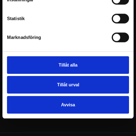
Under februari kan paketet bokas torsdag-
lördag, under mars alla dagar i veckan.
Statistik
Bokningar:
Marknadsföring
Boka ditt paket här
Tillåt alla
Förfrågningar:
Tillåt urval
Myyntipalvelu@billnas.fi
/ 09 3154 9060
Avvisa