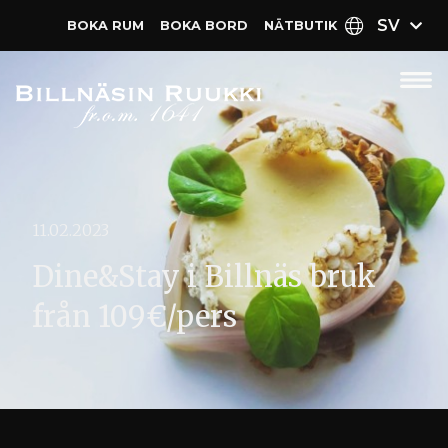
SV
BOKA RUM
BOKA BORD
NÄT­BUTIK
11.02.2023
Dine&Stay i Billnäs bruk
från 109€/pers