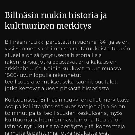
Billnäsin ruukin historia ja
kulttuurinen merkitys
Billnäsin ruukki perustettiin vuonna 1641, ja se on
yksi Suomen vanhimmista rautaruukeista. Ruukin
alueella on säilynyt useita historiallisia
rakennuksia, jotka edustavat eri aikakausien
arkkitehtuuria. Näihin kuuluvat muun muassa
1800-luvun lopulla rakennetut
teollisuusrakennukset sekä kauniit puutalot,
jotka kertovat alueen pitkästä historiasta.
Kulttuurisesti Billnäsin ruukki on ollut merkittävä
osa paikallista yhteisöä vuosisatojen ajan. Se on
toiminut paitsi teollisuuden keskuksena, myös
kulttuuritapahtumien näyttämönä. Ruukki on
isännöinyt lukuisia taidenäyttelyitä, konsertteja
ja muita tapahtumia, jotka houkuttelevat