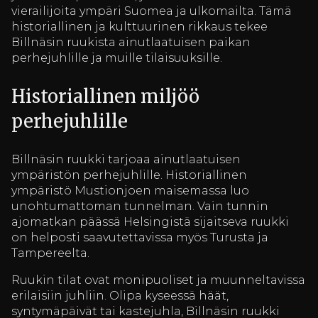
vierailijoita ympäri Suomea ja ulkomailta. Tämä
historiallinen ja kulttuurinen rikkaus tekee
Billnäsin ruukista ainutlaatuisen paikan
perhejuhlille ja muille tilaisuuksille.
Historiallinen miljöö
perhejuhlille
Billnäsin ruukki tarjoaa ainutlaatuisen
ympäristön perhejuhlille. Historiallinen
ympäristö Mustionjoen maisemassa luo
unohtumattoman tunnelman. Vain tunnin
ajomatkan päässä Helsingistä sijaitseva ruukki
on helposti saavutettavissa myös Turusta ja
Tampereelta.
Ruukin tilat ovat monipuoliset ja muunneltavissa
erilaisiin juhliin. Olipa kyseessä häät,
syntymäpäivät tai kastejuhla, Billnäsin ruukki