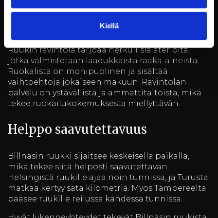
tunnelmallisissa hotellihuoneissa ja
huoneistoissa, jotka on sisustettu historiallista
Kiellä
miljöötä kunnioittaen.
Ruukin ravintola tarjoaa herkullisia aterioita,
jotka valmistetaan laadukkaista raaka-aineista.
Ruokalista on monipuolinen ja sisältää
vaihtoehtoja jokaiseen makuun. Ravintolan
palvelu on ystävällistä ja ammattitaitoista, mikä
tekee ruokailukokemuksesta miellyttävän.
Helppo saavutettavuus
Billnäsin ruukki sijaitsee keskeisellä paikalla,
mikä tekee siitä helposti saavutettavan.
Helsingistä ruukille ajaa noin tunnissa, ja Turusta
matkaa kertyy sata kilometriä. Myös Tampereelta
pääsee ruukille reilussa kahdessa tunnissa.
Hyvät liikenneyhteydet tekevät Billnäsin ruukista