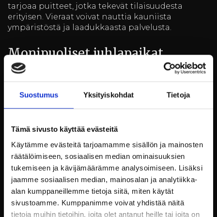
tarjoaa puitteet, jotka tekevät tilaisuudesta
erityisen. Vieraat voivat nauttia kauniista
ympäristöstä ja laadukkaasta palvelusta.
Monipuoliset juhlapaikat
Billnäsin ruukki tarjoaa useita erilaisia
juhlapaikkoja, jotka sopivat niin pieniin kuin
Suostumus
Yksityiskohdat
Tietoja
suuriinkin tilaisuuksiin. Ruukin päärakennus ja
sen ympäristö tarjoavat useita vaihtoehtoja,
joista jokainen löytää varmasti itselleen sopivan.
Tämä sivusto käyttää evästeitä
Juhlapaikkojen valikoima kattaa niin sisä- kuin
Käytämme evästeitä tarjoamamme sisällön ja mainosten
ulkotilat. Kesäisin ulkotilat ovat erityisen
räätälöimiseen, sosiaalisen median ominaisuuksien
suosittuja, ja ne tarjoavat upeat puitteet
tukemiseen ja kävijämäärämme analysoimiseen. Lisäksi
esimerkiksi puutarhajuhlille. Sisätiloissa taas voi
jaamme sosiaalisen median, mainosalan ja analytiikka-
nauttia historiallisesta tunnelmasta ja kauniista
alan kumppaneillemme tietoja siitä, miten käytät
sisustuksesta.
sivustoamme. Kumppanimme voivat yhdistää näitä
tietoja muihin tietoihin, joita olet antanut heille tai joita on