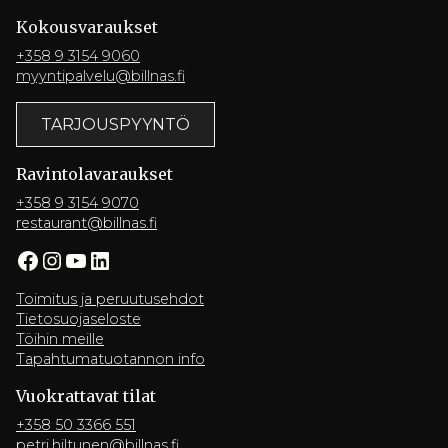
Kokousvaraukset
+358 9 3154 9060
myyntipalvelu@billnas.fi
TARJOUSPYYNTÖ
Ravintola­varaukset
+358 9 3154 9070
restaurant@billnas.fi
Facebook
Instagram
YouTube
LinkedIn
Toimitus ja peruutusehdot
Tietosuojaseloste
Töihin meille
Tapahtumatuotannon info
Vuokrattavat tilat
+358 50 3366 551
petri.hiltunen@billnas.fi