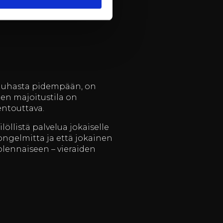
le kuin työelämän
rauhasta pidempään, on
inen majoitustila on
rentouttava.
öllistä palvelua jokaiselle
ongelmitta ja että jokainen
olennaiseen – vieraiden