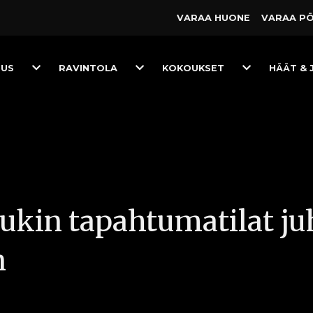
VARAA HUONE
VARAA P
Toggle
Toggle
Toggle
TUS
RAVINTOLA
KOKOUKSET
HÄÄT & 
Dropdown
Dropdown
Dropdown
ukin tapahtumatilat juh
n