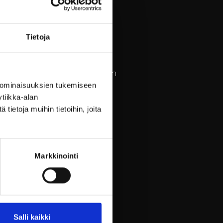
 ruukki ymmärtää tämän ja
ia ja työssä viihtymistä.
Tietoja
auhoittumisen ja
eisöt voivat kokoontua yhteen
pajat, Billnäsin ruukin
 ominaisuuksien tukemiseen
tiikka-alan
ietoja muihin tietoihin, joita
Markkinointi
evät vierailusta entistä
 rentoutumiseen ja
toriaan tai osallistua
ävät ymmärrystä paikan
Salli kaikki
 ja antaa uusia näkökulmia.