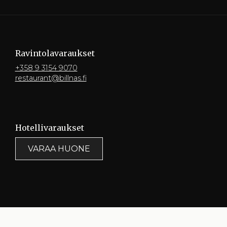
Ravintola­varaukset
+358 9 3154 9070
restaurant@billnas.fi
Hotelli­varaukset
VARAA HUONE