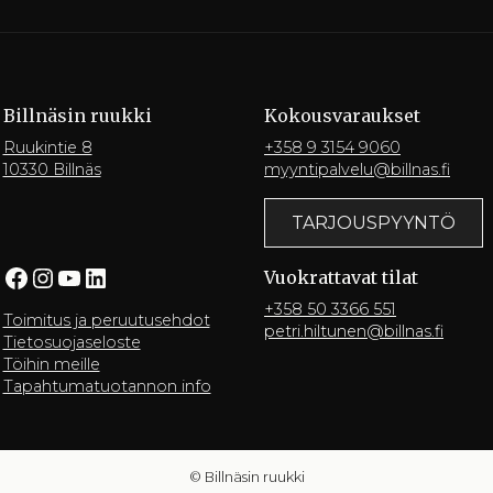
Billnäsin ruukki
Kokousvaraukset
Ruukintie 8
+358 9 3154 9060
10330 Billnäs
myyntipalvelu@billnas.fi
TARJOUSPYYNTÖ
Facebook
Instagram
YouTube
LinkedIn
Vuokrattavat tilat
+358 50 3366 551
Toimitus ja peruutusehdot
petri.hiltunen@billnas.fi
Tietosuojaseloste
Töihin meille
Tapahtumatuotannon info
© Billnäsin ruukki