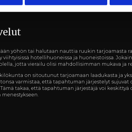
nen ympäristö tarjoaa täydellisen taustan niin juhlil
velut
än yöhön tai halutaan nauttia ruukin tarjoamasta 
ty viihtyisissä hotellihuoneissa ja huoneistoissa. Joka
huolella, jotta vierailu olisi mahdollisimman mukava ja 
ilökunta on sitoutunut tarjoamaan laadukasta ja yksil
itonsa varmistaa, että tapahtuman järjestelyt sujuvat 
 Tämä takaa, että tapahtuman järjestäjä voi keskittyä 
n menestykseen.