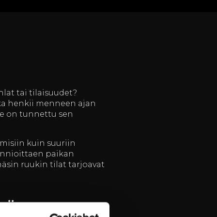
lat tai tilaisuudet?
joka henkii menneen ajan
de on tunnettu sen
misiin kuin suuriin
kunnioittaen paikan
näsin ruukin tilat tarjoavat
sä