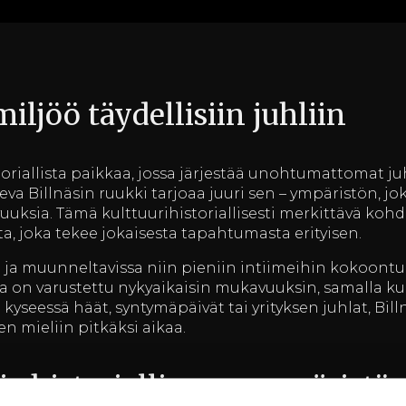
miljöö täydellisiin juhliin
toriallista paikkaa, jossa järjestää unohtumattomat juh
eva Billnäsin ruukki tarjoaa juuri sen – ympäristön, 
uuksia. Tämä kulttuurihistoriallisesti merkittävä koh
a, joka tekee jokaisesta tapahtumasta erityisen.
a ja muunneltavissa niin pieniin intiimeihin kokoontu
tila on varustettu nykyaikaisin mukavuuksin, samalla 
a kyseessä häät, syntymäpäivät tai yrityksen juhlat, Bill
den mieliin pitkäksi aikaa.
a historiallisessa ympäristös