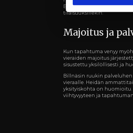
Billnäsin ruukin elämykselli
tilaisuuksillekin.
Majoitus ja pal
Kun tapahtuma venyy myöhä
vieraiden majoitus järjestet
sisustettu yksilöllisesti ja 
Billnäsin ruukin palveluhenk
vieraalle. Heidän ammattita
yksityiskohta on huomioitu.
viihtyvyyteen ja tapahtuma