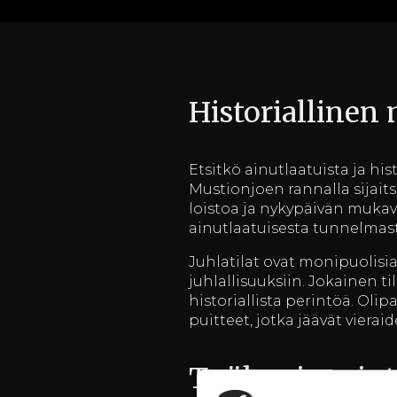
Historiallinen 
Etsitkö ainutlaatuista ja his
Mustionjoen rannalla sijaits
loistoa ja nykypäivän mukav
ainutlaatuisesta tunnelmast
Juhlatilat ovat monipuolisi
juhlallisuuksiin. Jokainen 
historiallista perintöä. Olip
puitteet, jotka jäävät vierai
Työhyvinvointi