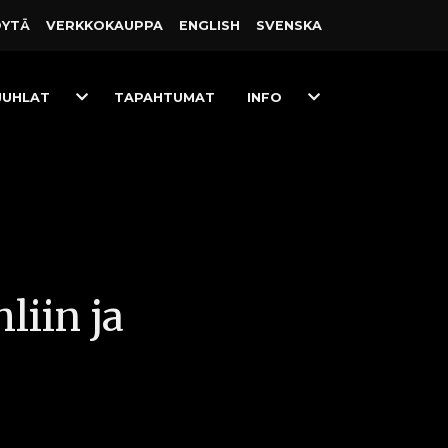
ÖYTÄ
VERKKO­KAUPPA
ENGLISH
SVENSKA
Toggle
Toggle
JUHLAT
TAPAHTUMAT
INFO
Dropdown
Dropdown
liin ja