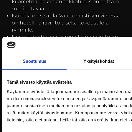
kilometriä.
Taksin
ennakkotilaus on erittäin
suositeltavaa.
Iso paja on sisätila. Välittömästi sen vieressä
on hotelli ja ravintola sekä kokoustiloja
ryhmille.
Isoissa tapahtumissa ruukilla on ravintolan
lisäksi myös muita
juoma- ja ruokapisteitä
. Myös
ulkona on terasseja. Jokiterassi on upea ja osin
katettu!
Suostumus
Yksityiskohdat
Keikat ovat seisovia katsomoita
, ellei toisin
kerrota. Muualla Isossa pajassa on
ravintolatuoleja. Vain henkilökunta saa
Tämä sivusto käyttää evästeitä
siirrellä tuoleja.
Käytämme evästeitä tarjoamamme sisällön ja mainosten räät
Pyörätuolilla
Isoon pajan saliin pääsee
median ominaisuuksien tukemiseen ja kävijämäärämme anal
helposti, tilassa on myös kynnyksetön WC.
jaamme sosiaalisen median, mainosalan ja analytiikka-alan 
siitä, miten käytät sivustoamme. Kumppanimme voivat yhdistä
Saapuminen
tietoihin, joita olet antanut heille tai joita on kerätty, kun ole