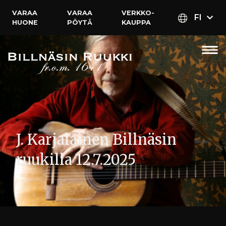
VARAA
VARAA
VERKKO­
FI
HUONE
PÖYTÄ
KAUPPA
J. Karjalainen Billnäsin
ruukilla 12.7.2025