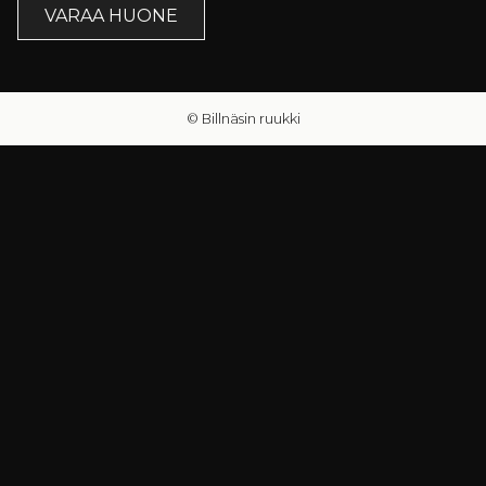
VARAA HUONE
© Billnäsin ruukki