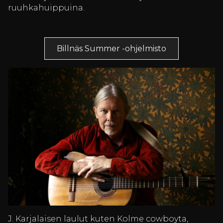
ruuhkahuippuina.
Billnäs Summer -ohjelmisto
J. Karjalaisen laulut kuten Kolme cowboyta,