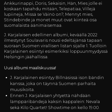
Ankkurinappi, Doris, Sekaisin, Hän, Mies jolle ei
koskaan tapahdu mitään, Telepatiaa, Villejä
lupiineja, Missä se Väinö on?, Mennyt mies,
Stindebinde ja monet muut ovat kiinteä osa
suomalaista äänimaisemaa.
J. Karjalaisen edellinen albumi, keväällä 2022
ilmestynyt Soulavaris nousi edeltäjänsä tapaan
suoraan Suomen virallisen listan sijalle 1. Tuolloin
Karjalainen esiintyi esimerkiksi loppuunmyydyssä
Helsingin jäähallissa.
Uusi albumi maaliskuussa!
J. Karjalainen esiintyy Billnäsissä ison bändin
kanssa, joka on täynnä Suomen parhaita
muusikoita.
Ennen J. Karjalaisen yhtyettä nähdään
lämppäribändejä kaksin kappalein: Nevala
sekä Kilo Quartet! Showtime on kello 19.00.