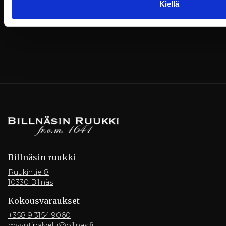
Kiellä
Billnäsin ruukki
Ruukintie 8
10330 Billnäs
Kokousvaraukset
+358 9 3154 9060
myyntipalvelu@billnas.fi