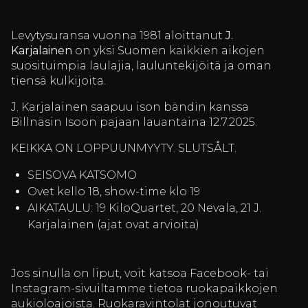
Levytysuransa vuonna 1981 aloittanut
J.
Karjalainen
on yksi Suomen kaikkien aikojen
suosituimpia laulajia, lauluntekijöitä ja oman
tiensä kulkijoita.
J. Karjalainen saapuu ison bändin kanssa
Billnäsin Isoon pajaan lauantaina 12.7.2025.
KEIKKA ON LOPPUUNMYYTY. SLUTSÅLT.
SEISOVA KATSOMO
Ovet kello 18, show-time klo 19
AIKATAULU: 19 KiloQuartet, 20 Nevala, 21 J.
Karjalainen (ajat ovat arvioita)
Jos sinulla on liput, voit katsoa Facebook- tai
Instagram-sivuiltamme tietoa ruokapaikkojen
aukioloajoista. Ruokaravintolat jonoutuvat