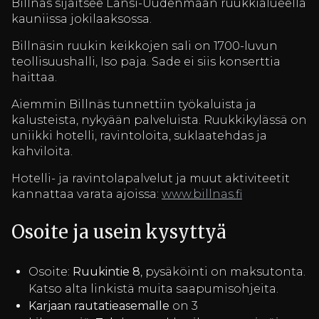
Billnäs sijaitsee Länsi-Uudenmaan ruukkialueella
kauniissa jokilaaksossa.
Billnäsin ruukin keikkojen sali on 1700-luvun
teollisuushalli, Iso paja. Sade ei siis konserttia
haittaa.
Aiemmin Billnäs tunnettiin työkaluista ja
kalusteista, nykyään palveluista. Ruukkikylässä on
uniikki hotelli, ravintoloita, suklaatehdas ja
kahviloita.
Hotelli- ja ravintolapalvelut ja muut aktiviteetit
kannattaa varata ajoissa:
www.billnas.fi
Osoite ja usein kysyttyä
Osoite:
Ruukintie 8
, pysäköinti on maksutonta.
Katso alta linkistä muita saapumisohjeita.
Karjaan rautatieasemalle
on 3