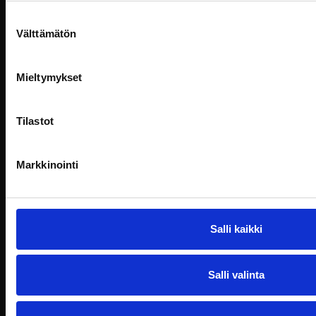
Suostumuksen
Välttämätön
valinta
Mieltymykset
Tilastot
Markkinointi
Salli kaikki
Katso muut Billnäsin
Salli valinta
tapahtumat