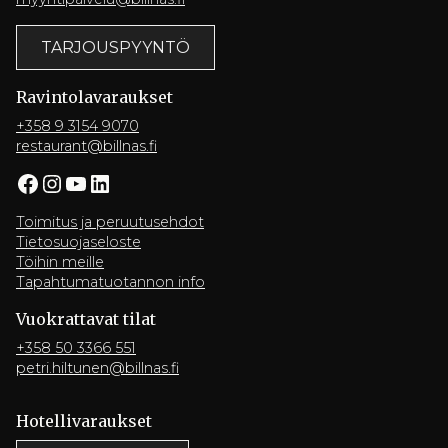
TARJOUSPYYNTÖ
Ravintola­varaukset
+358 9 3154 9070
restaurant@billnas.fi
Facebook
Instagram
YouTube
LinkedIn
Toimitus ja peruutusehdot
Tietosuojaseloste
Töihin meille
Tapahtumatuotannon info
Vuokrattavat tilat
+358 50 3366 551
petri.hiltunen@billnas.fi
Hotelli­varaukset