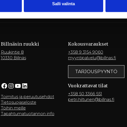
Salli valinta
Billnäsin ruukki
Kokousvaraukset
Ruukintie 8
+358 9 3154 9060
10330 Billnäs
myyntipalvelu@billnas.fi
TARJOUSPYYNTÖ
Facebook
Instagram
YouTube
LinkedIn
Vuokrattavat tilat
+358 50 3366 551
Toimitus ja peruutusehdot
petri.hiltunen@billnas.fi
Tietosuojaseloste
Töihin meille
Tapahtumatuotannon info