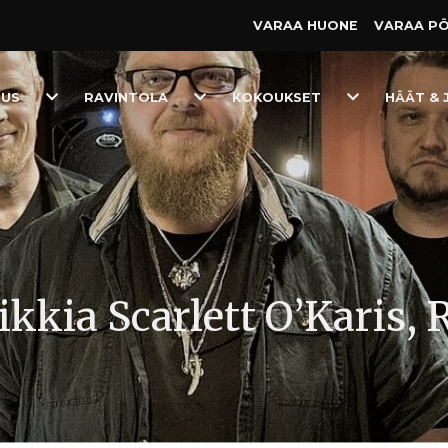
VARAA HUONE
VARAA P
Toggle
Toggle
Toggle
TUS
RAVINTOLA
KOKOUKSET
HÄÄT & 
Dropdown
Dropdown
Dropdown
kkia Scarlett O’Karis, 