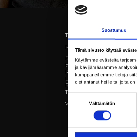
Suostumus
Tervetuloa nauttimaan kesäill
Recover esiintyy 17.7.2026 ke
Tämä sivusto käyttää eväste
Recover on Raaseporilainen
Käytämme evästeitä tarjoama
bändi.
ja kävijämäärämme analysoim
Kokoonpanoon kuuluu Anders
kumppaneillemme tietoja siitä
Lundmark.
olet antanut heille tai joita o
Recoverin dynaamisessa biisil
Turneriin ja Roxetteen.
Suostumuksen
Välttämätön
Vapaa pääsy!
valinta