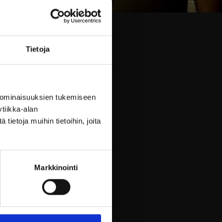
Tietoja
 josta nopeasti tuli kunnon
 ominaisuuksien tukemiseen
tiikka-alan
afsson ja Staffan
ietoja muihin tietoihin, joita
een Day:ltä aina Tina
Markkinointi