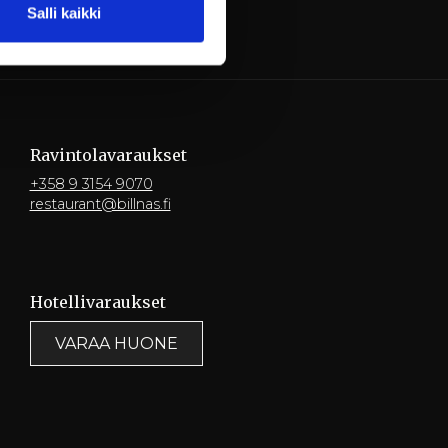
Salli kaikki
Ravintola­varaukset
+358 9 3154 9070
restaurant@billnas.fi
Hotelli­varaukset
VARAA HUONE