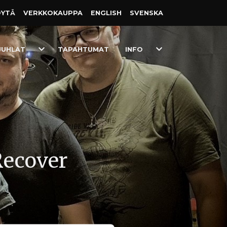
ÖYTÄ
VERKKO­KAUPPA
ENGLISH
SVENSKA
Toggle
Toggle
JUHLAT
TAPAHTUMAT
INFO
Dropdown
Dropdown
Recover