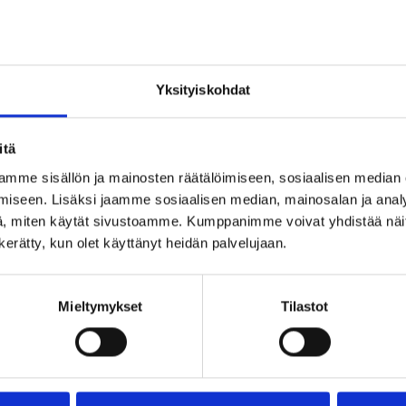
Yksityiskohdat
asta Billnäsin ruukin Scarlett O’Karis terassille.
llo 20:00 alkaen.
itä
 Rock -bändi. Perustettu vuonna 2020 pienenä triona
mme sisällön ja mainosten räätälöimiseen, sosiaalisen median
iseen. Lisäksi jaamme sosiaalisen median, mainosalan ja analy
 Smeds, Janne Vidfält, Fredrik Lindholm, Oliver Gust
, miten käytät sivustoamme. Kumppanimme voivat yhdistää näitä t
n kerätty, kun olet käyttänyt heidän palvelujaan.
istassa on rokkaavia cover -biisejä niin Stig:ltä ja Gr
Mieltymykset
Tilastot