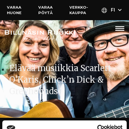
VARAA
VARAA
VERKKO­
FI
HUONE
PÖYTÄ
KAUPPA
Elävää musiikkia Scarlett
O’Karis, Chick’n Dick &
Greyhounds