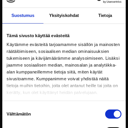
Tervetuloa nauttimaan kesäillasta Billnäsin
ruukin Scarlett O’Karis terassille.
Suostumus
Yksityiskohdat
Tietoja
Chick’n Dick & Greyhounds esiintyy 14.7.2023 kello
19:00 alkaen.
Tämä sivusto käyttää evästeitä
Raaseporilainen cover-band, jonka juuret ovat
Käytämme evästeitä tarjoamamme sisällön ja mainosten
syvällä amerikkalaisessa rytmimusiikissa.
räätälöimiseen, sosiaalisen median ominaisuuksien
Pian ja Jukan vuonna 2006 perustuman Chick´n
tukemiseen ja kävijämäärämme analysoimiseen. Lisäksi
Dick -duo laajeni myöhemmin kvartetiksi, kun
mukaan tulivat rytmiryhmään Tuomo ja Timo.
jaamme sosiaalisen median, mainosalan ja analytiikka-
Tuomon jäätyä pois, basistina toimii Esko.
alan kumppaneillemme tietoja siitä, miten käytät
sivustoamme. Kumppanimme voivat yhdistää näitä
tietoja muihin tietoihin, joita olet antanut heille tai joita on
kerätty, kun olet käyttänyt heidän palvelujaan.
Suostumuksen
Välttämätön
valinta