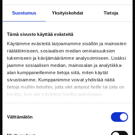
Tervetuloa nauttimaan kesäillasta Billnäsin
ruukin Scarlett O’Karis terassille.
Suostumus
Yksityiskohdat
Tietoja
Alan Parry esiintyy 30.6.2023 kello 19:00 alkaen.
Tämä sivusto käyttää evästeitä
Englannista kotoisin alunperin oleva Alan Parry
on erittäin kokenut trubaduuri. Hän on
Käytämme evästeitä tarjoamamme sisällön ja mainosten
keikkaillut vuosikymmeniä Suomessa ja ympäri
räätälöimiseen, sosiaalisen median ominaisuuksien
Eurooppaa. Repertuaariin kuuluu vanhat
tukemiseen ja kävijämäärämme analysoimiseen. Lisäksi
pubiklassikot sekä uudemmat rock ja pop
jaamme sosiaalisen median, mainosalan ja analytiikka-
kappaleet.
alan kumppaneillemme tietoja siitä, miten käytät
sivustoamme. Kumppanimme voivat yhdistää näitä
tietoja muihin tietoihin, joita olet antanut heille tai joita on
kerätty, kun olet käyttänyt heidän palvelujaan.
Suostumuksen
Välttämätön
valinta