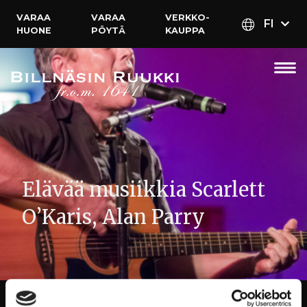
VARAA
VARAA
VERKKO­
FI
HUONE
PÖYTÄ
KAUPPA
Elävää musiikkia Scarlett
O’Karis, Alan Parry