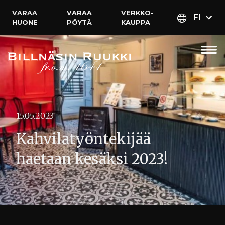
VARAA
VARAA
VERKKO­
FI
HUONE
PÖYTÄ
KAUPPA
15.05.2023
Kahvilatyöntekijää
haetaan kesäksi 2023!