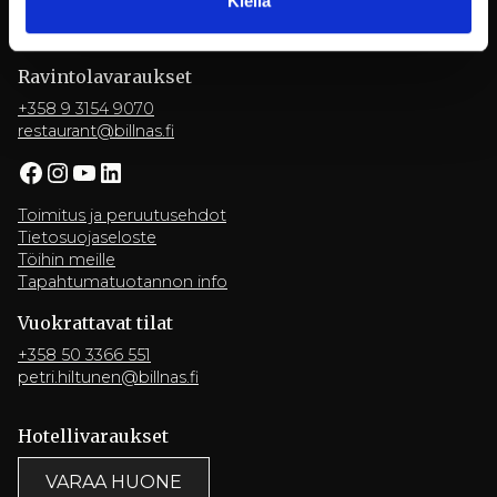
Kiellä
TARJOUSPYYNTÖ
Ravintola­varaukset
+358 9 3154 9070
restaurant@billnas.fi
Facebook
Instagram
YouTube
LinkedIn
Toimitus ja peruutusehdot
Tietosuojaseloste
Töihin meille
Tapahtumatuotannon info
Vuokrattavat tilat
+358 50 3366 551
petri.hiltunen@billnas.fi
Hotelli­varaukset
VARAA HUONE