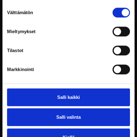
Suostumuksen
Välttämätön
valinta
Mieltymykset
Tilastot
Markkinointi
Billnäsin ruukki
Ruukintie 8
Salli kaikki
10330 Billnäs
Kokousvaraukset
Salli valinta
+358 9 3154 9060
myyntipalvelu@billnas.fi