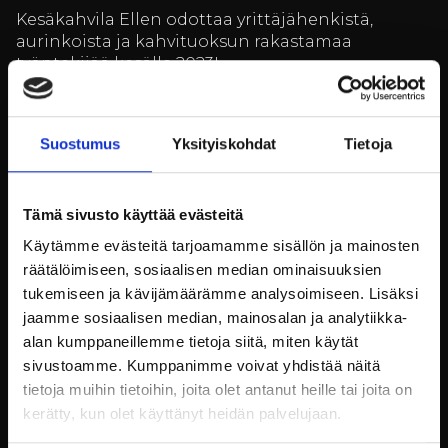
Kesäkahvila Ellen odottaa yrittäjähenkistä,
aurinkoista ja kahvituoksun rakastamaa
työntekijää kesälle 2023!
Kakkukahvila Ellen Svinhufvud avattiin viime
vuonna ja kaipaamme täksi kesäksi iloista,
Suostumus
Yksityiskohdat
Tietoja
ideoivaa sekä yrittäjähenkistä työntekijää
pitämään kahvilasta huolen. Tule kanssamme
rakentamaan ruukin vieraiden elämystä
entisäkin paremmaksi, kahvikuppi ha
Tämä sivusto käyttää evästeitä
haarukkapala kerrallaan.
Käytämme evästeitä tarjoamamme sisällön ja mainosten
räätälöimiseen, sosiaalisen median ominaisuuksien
Kahvila avaa 3.6.2023 ja sulkee ovensa
kesäsesongin jälkeen.
tukemiseen ja kävijämäärämme analysoimiseen. Lisäksi
jaamme sosiaalisen median, mainosalan ja analytiikka-
Kiinnostuitko? Ota yhteyttä niin keskustellaan
alan kumppaneillemme tietoja siitä, miten käytät
lisää!
sivustoamme. Kumppanimme voivat yhdistää näitä
tietoja muihin tietoihin, joita olet antanut heille tai joita on
Sofia Berghäll
kerätty, kun olet käyttänyt heidän palvelujaan.
sofia.berghall@billnas.fi