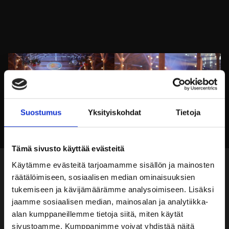
Suostumus
Yksityiskohdat
Tietoja
Tämä sivusto käyttää evästeitä
Käytämme evästeitä tarjoamamme sisällön ja mainosten
räätälöimiseen, sosiaalisen median ominaisuuksien
Tila
tukemiseen ja kävijämäärämme analysoimiseen. Lisäksi
jaamme sosiaalisen median, mainosalan ja analytiikka-
Pinta-ala:
alan kumppaneillemme tietoja siitä, miten käytät
sivustoamme. Kumppanimme voivat yhdistää näitä
600m²