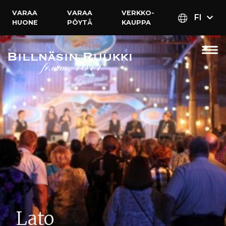
VARAA
VARAA
VERKKO­
FI
HUONE
PÖYTÄ
KAUPPA
Lato