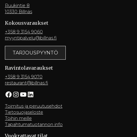
Ruukintie 8
10330 Billnäs
Kokousvaraukset
+358 9 3154 9060
myyntipalvelu@billnas.fi
TARJOUSPYYNTÖ
Ravintola­varaukset
+358 9 3154 9070
restaurant@billnas.fi
Facebook
Instagram
YouTube
LinkedIn
Toimitus ja peruutusehdot
Tietosuojaseloste
Töihin meille
Tapahtumatuotannon info
Vuokrattavat tilat