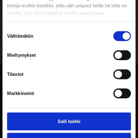
tietoja muihin tietoihin, joita olet antanut heille tai joita on
kerätty, kun olet käyttänyt heidän palvelujaan.
Lisätietoja
Suostumuksen
Välttämätön
valinta
Tilassa 200 neliön filmivaneri tanssilattia
Tiloissa ei ole lämmityste
Mieltymykset
Tilastot
Katso myös
Markkinointi
Iso Paja
Salli kaikki
Iso Paja soveltuu suurta tilaa vaativien
tapahtumien ja tilaisuuksien toteuttamiseen.