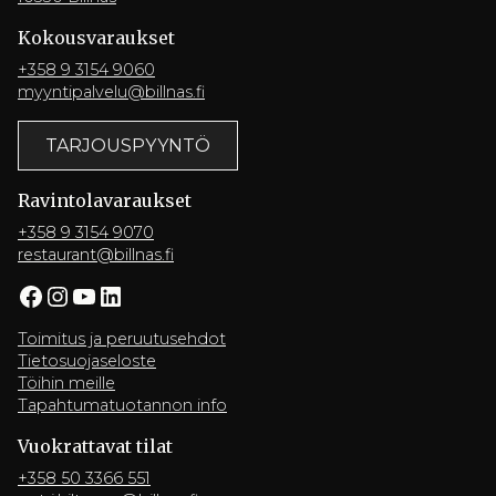
Kokousvaraukset
+358 9 3154 9060
myyntipalvelu@billnas.fi
TARJOUSPYYNTÖ
Ravintola­varaukset
+358 9 3154 9070
restaurant@billnas.fi
Facebook
Instagram
YouTube
LinkedIn
Toimitus ja peruutusehdot
Tietosuojaseloste
Töihin meille
Tapahtumatuotannon info
Vuokrattavat tilat
+358 50 3366 551