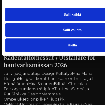
Joulun aika Billnäsin ruukilla
14.11.-17.12.2025
Salli kaikki
Jouluiset illallismenut ovat tarjolla 14.11.–17.12.2025,
ma–la klo 15:30 alkaen.
Salli valinta
Kiellä
Näytteilleasettajat
Kädentaitomessut / Utställare för
hantvärksmässan 2026
JuliviljaOjanoutaja DesignKultatyöMiia Maria
DesignHeligrafi-korutihan.inJarsonTmi Tuija I
HämäläinenMiia SalonenBillnäs Chocolate
FactoryHumlans trädgårdTattimaaSeppä ja
PuuSinikka DesignMamma's
OmpeluksetIlonpilke / Tiupäkki
OyNootiUndreamtHelviePekka ja Kaija ayNea