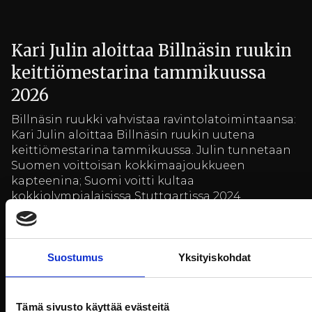
Kari Julin aloittaa Billnäsin ruukin
keittiömestarina tammikuussa
2026
Billnäsin ruukki vahvistaa ravintolatoimintaansa:
Kari Julin aloittaa Billnäsin ruukin uutena
keittiömestarina tammikuussa. Julin tunnetaan
Suomen voittoisan kokkimaajoukkueen
kapteenina; Suomi voitti kultaa
kokkiolympialaisissa Stuttgartissa 2024.
Suostumus
Yksityiskohdat
Joululahjaideat 2025
Olemme koonneet yhteen Billnäsin ruukin
Tämä sivusto käyttää evästeitä
parhaat joululahjaideat!