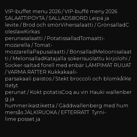
VIP-buffet menu 2026 / VIP-buffé meny 2026
SALAATTIPÖYTÄ / SALLADSBORD Leipä ja
levite / Bröd och smörVihersalaatti / GrönsalladC
oleslawKirkas
perunasalaatti / PotatissalladTomaatti-
mozarella / Tomat-
mozzarellaPapusalaatti / BönsalladMeloonisalaat
ti / MelonsalladKatajalla sokerisuolattu kirjolohi /
Socker-saltad forell med enbär LÄMPIMÄT RUUAT
/ VARMA RÄTTER Kukkakaali-
parsakaali paistos / Stekt broccoli och blomkålKe
itetyt
perunat / Kokt potatisCoq au vin Hauki wallenber
g ja
hummerikastiketta / Gäddwallenberg med hum
mersås JÄLKIRUOKA / EFTERRÄTT Tyrni-
lime posset ja