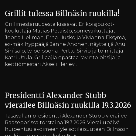
Grillit tulessa Billnäsin ruukilla!
Grillimestaruudesta kisaavat Erikoisjoukot-
kouluttaja Matias Petäistö, somevaikuttajat
Joona Hellman, Erna Husko ja Vivianna Eksymä,
ex-mäkihyppääjä Janne Ahonen, näyttelijä Anu
Sinisalo, tv-persoona Perttu Sirviö ja toimittaja
Katri Utula. Grillaajia opastaa ravintoloitsija ja
keittiömestari Akseli Herlevi.
Presidentti Alexander Stubb
vierailee Billnäsin ruukilla 19.3.2026
Tasavallan presidentti Alexander Stubb vierailee
Raaseporissa torstaina 19.3.2026. Vierailupäivä
huipentuu avoimeen yleisötilaisuuteen Billnäsin
ruukin Iso pajassa, kello 15.15.