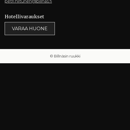
petri.hiltunen@billnas.fi
Hotelli­varaukset
VARAA HUONE
© Billnäsin ruukki