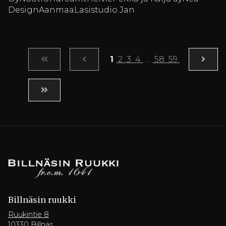
DesignAanmaaLasistudio Jan
1
2
3
4
…
58
59
Billnäsin ruukki
Ruukintie 8
10330 Billnäs