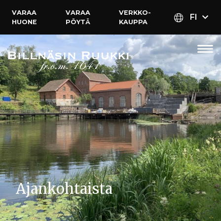
VARAA
VARAA
VERKKO­
FI
HUONE
PÖYTÄ
KAUPPA
Ajankohtaista