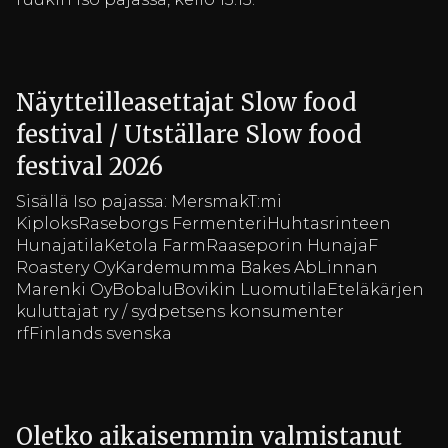
Näytteilleasettajat Slow food
festival / Utställare Slow food
festival 2026
Sisällä Iso pajassa: MersmakT:mi
KiploksRaseborgs FermenteriHuhtasrinteen
HunajatilaKetola FarmRaaseporin HunajaF
Roastery OyKardemumma Bakes AbLinnan
Marenki OyBobaluBovikin LuomutilaEteläkärjen
kuluttajat ry / sydpetsens konsumenter
rfFinlands svenska
Oletko aikaisemmin valmistanut