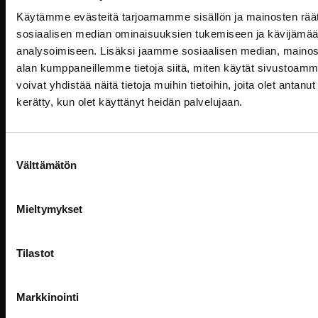
Käytämme evästeitä tarjoamamme sisällön ja mainosten räät
sosiaalisen median ominaisuuksien tukemiseen ja kävijäm
analysoimiseen. Lisäksi jaamme sosiaalisen median, mainosa
“Sehän on kuin karkki”
alan kumppaneillemme tietoja siitä, miten käytät sivusto
voivat yhdistää näitä tietoja muihin tietoihin, joita olet antanut h
Billnäsin ruukin uusin perusteellinen saneeraus,
kerätty, kun olet käyttänyt heidän palvelujaan.
Billnäsin Herraskartano – Herrgård, on nyt valmis.
Suostumuksen
Välttämätön
valinta
Talven majoittautuvat
kokouspaketit -30%
Mieltymykset
2 päivän majoittautuvat paketit -30% Voimassa
tilaisuuksille marraskuu 2025 – huhtikuu 2026
Tilastot
Varaa nyt ja säästä!
Markkinointi