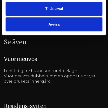
Tillåt urval
Avvisa
Se även
Vuorineuvos
I det tidigare huvudkontoret belägna
Vuorineuvos-dubbelrummen öppnar sig vyer
över brukets innergård.
Residens-sviten