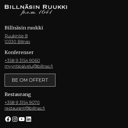
Billnäsin ruukki
Ruukintie 8
10330 Billnäs
Konferenser
+358 9 3154 9060
myyntipalvelu@billnas.fi
BE OM OFFERT
Restaurang
+358 9 3154 9070
restaurant@billnas.fi
Facebook
Instagram
YouTube
LinkedIn