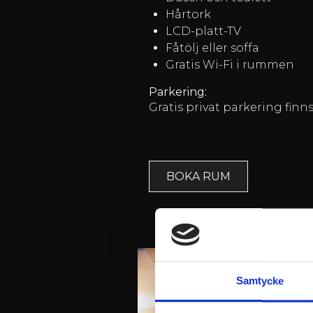
Hårtork
LCD-platt-TV
Fåtölj eller soffa
Gratis Wi-Fi i rummen
Parkering:
Gratis privat parkering finn
BOKA RUM
Samtycke