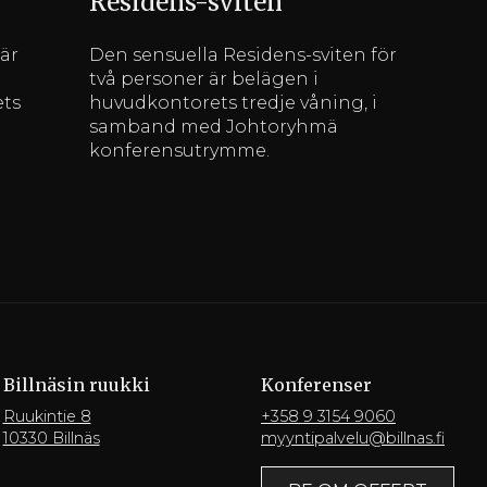
Residens-sviten
är
Den sensuella Residens-sviten för
två personer är belägen i
ets
huvudkontorets tredje våning, i
samband med Johtoryhmä
konferensutrymme.
Billnäsin ruukki
Konferenser
Ruukintie 8
+358 9 3154 9060
10330 Billnäs
myyntipalvelu@billnas.fi