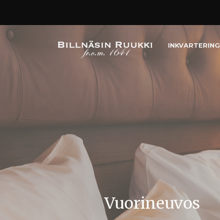
INKVARTERING
Vuorineuvos