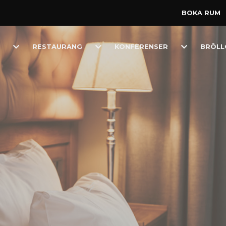
BOKA RUM
Toggle
Toggle
Toggle
RESTAURANG
KONFERENSER
BRÖLL
Dropdown
Dropdown
Dropdown