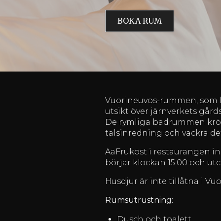
BOKA RUM
Vuorineuvos-rummen, som li
utsikt över järnverkets gårds
De rymliga badrummen krön
talsinredning och vackra det
AaFrukost i restaurangen in
börjar klockan 15.00 och ut
Husdjur är inte tillåtna i 
Rumsutrustning:
Dusch och toalett