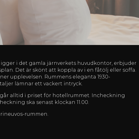
gger i det gamla järnverkets huvudkontor, erbjuder
plan. Det är skönt att koppla av i en fåtölj eller soffa.
er upplevelsen. Rummens eleganta 1930-
aljer lämnar ett vackert intryck.
går alltid i priset för hotellrummet. Incheckning
checkning ska senast klockan 11.00.
Vuorineuvos-rummen.