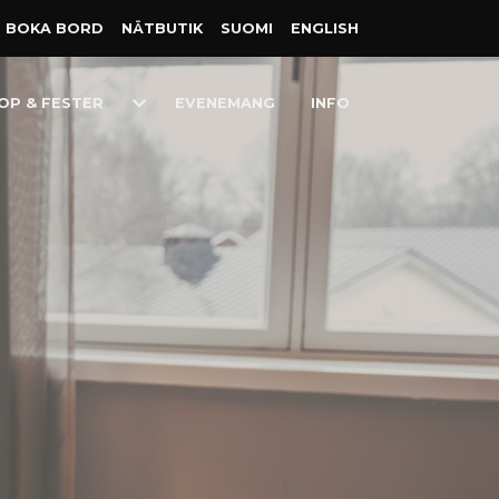
BOKA BORD
NÄT­BUTIK
SUOMI
ENGLISH
Toggle
OP & FESTER
EVENEMANG
INFO
Dropdown