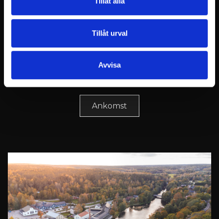
Tillåt alla
Bruket har ett unikt hotell, restauranger, en
chokladfabrik och kaféer.
Tillåt urval
Hotell- och restaurangtjänster och andra
sommaraktiviteter bör bokas i tid:
www.billnas.fi
Avvisa
Ankomst