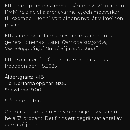
Etta har uppmärksammats: vintern 2024 blir hon
PMMP:s officiella arenavärmare, och medverkar
till exempel i Jenni Vartiainens nya låt Viimeinen
pisara.
Etta är en av Finlands mest intressanta unga
generationens artister.
Demoneista ystävii
,
Viikonloppufaijoi
,
Bändäri
ja
Sata shottii
…
Etta kommer till Billnäs bruks Stora smedja
fredagen den 1.8.2025.
Åldersgräns: K-18
Tid: Dörrarna öppnar 18:00
Showtime 19:00
Stående publik.
Genom att köpa en Early bird-biljett sparar du
hela 33 procent. Det finns ett begränsat antal av
dessa biljetter.