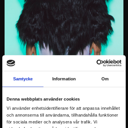
ETTAs senaste album släpptes hösten 2024. Flera
Samtycke
Information
Om
av låtarna på detta rörande album har fått
miljontals lyssningar på Spotify. De som har
spelats mest på radio är Demoneista ystävii,
Denna webbplats använder cookies
Viikonloppufaijoi och Sata shottii.
Vi använder enhetsidentifierare för att anpassa innehållet
Tidigare har till exempel låten Bändäri gjort med
och annonserna till användarna, tillhandahålla funktioner
Pihlaja blivit den mest lyssnade låten på Spotify.
för sociala medier och analysera vår trafik. Vi
Många minns också hiten Ämmä-låten.