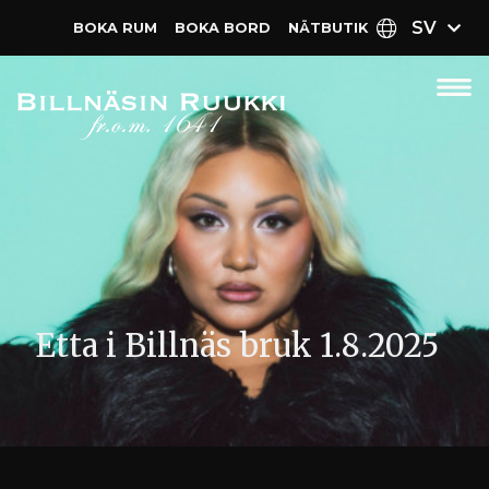
SV
BOKA RUM
BOKA BORD
NÄT­BUTIK
Etta i Billnäs bruk 1.8.2025