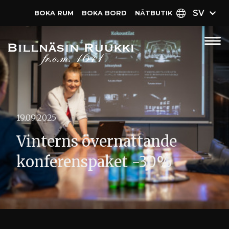
SV
BOKA RUM
BOKA BORD
NÄT­BUTIK
19.09.2025
Vinterns övernattande
konferenspaket -30%