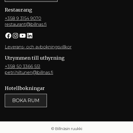
Restaurang
+358 9 3154 9070
restaurant@billnas.fi
Facebook
Instagram
YouTube
LinkedIn
Leverans- och avbokningsvillkor
Utrymmen till uthyrning
+358 50 3366 551
petri.hiltunen@billnas.fi
Hotellbokningar
BOKA RUM
© Billnäsin ruukki