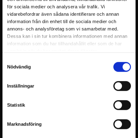
16:00 Evenemanget avslutas och det är dags att
för sociala medier och analysera vår trafik. Vi
gå hem. Billnäs tackar och välkomnar gästerna
vidarebefordrar även sådana identifierare och annan
åter!
information från din enhet till de sociala medier och
annons- och analysföretag som vi samarbetar med.
Denna tidtabell är bara ett exempel – vi anpassar
Dessa kan i sin tur kombinera informationen med annan
det gärna efter dina behov. Vårt försäljningsteam
information som du har tillhandahållit eller som de har
hjälper dig att planera för att göra er tillställning
samlat in när du har använt deras tjänster.
till den bästa möjliga.
Samtyckesval
Nödvändig
BE OM OFFERT
Förfrågningar och tilläggsinformation:
Inställningar
myyntipalvelu@billnas.fi
eller
+358 9 3154 9060
Statistik
Marknadsföring