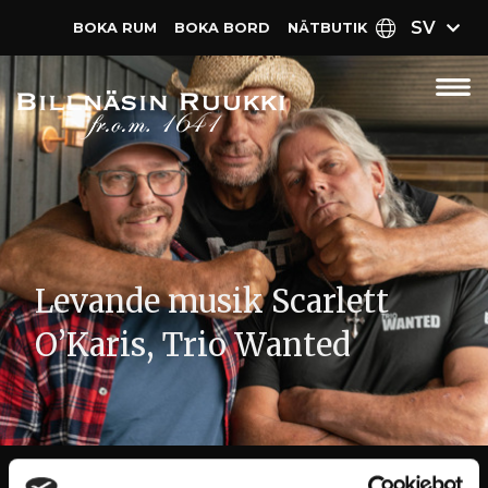
SV
BOKA RUM
BOKA BORD
NÄT­BUTIK
Levande musik Scarlett
O’Karis, Trio Wanted