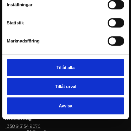
Inställningar
Statistik
Marknadsföring
Billnäsin ruukki
Ruukintie 8
10330 Billnäs
Tillåt alla
Konferenser
+358 9 3154 9060
Tillåt urval
myyntipalvelu@billnas.fi
BE OM OFFERT
Avvisa
Restaurang
+358 9 3154 9070