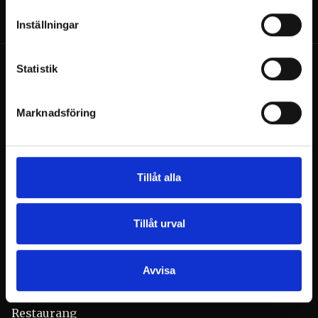
Inställningar
Statistik
Marknadsföring
Billnäsin ruukki
Ruukintie 8
Tillåt alla
10330 Billnäs
Konferenser
Tillåt urval
+358 9 3154 9060
myyntipalvelu@billnas.fi
Avvisa
BE OM OFFERT
Restaurang