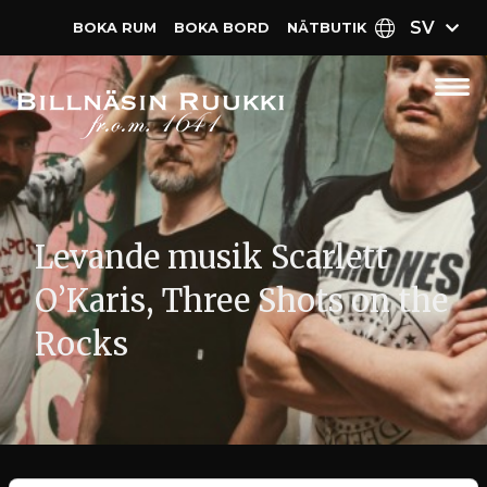
SV
BOKA RUM
BOKA BORD
NÄT­BUTIK
Levande musik Scarlett
O’Karis, Three Shots on the
Rocks