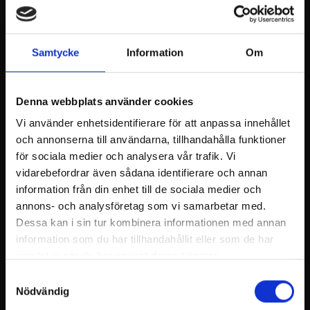
Välkomna med och njuta av sommarkvällen på
Billnäs bruks Scarlett O’Karis terass.
Samtycke
Information
Om
Three Shots on the Rocks uppträder 29.8.2025
från klockan 19:00.
Three Shots on the Rocks, med medlemmar från
Denna webbplats använder cookies
bl.a. The Hawkans, underhåller med rock-, och
Vi använder enhetsidentifierare för att anpassa innehållet
popklassiker som alla kan sjunga med i. Det blir
och annonserna till användarna, tillhandahålla funktioner
Neil Young och Britney Spears, Poison och
för sociala medier och analysera vår trafik. Vi
Gyllene Tider, Ramones och Celine Dion. Allt som
behövs på en terrass, en varm sommarkväll!
vidarebefordrar även sådana identifierare och annan
information från din enhet till de sociala medier och
Olli, Henkka, och Viktor är hemma från Pargas,
annons- och analysföretag som vi samarbetar med.
Ekenäs, och Karis, och har spelat tillsammans i
Dessa kan i sin tur kombinera informationen med annan
diverse uppsättningar i nästan 15 år. Denna gång
information som du har tillhandahållit eller som de har
mer akustiskt än vanligt.
samlat in när du har använt deras tjänster.
Samtyckesval
Nödvändig