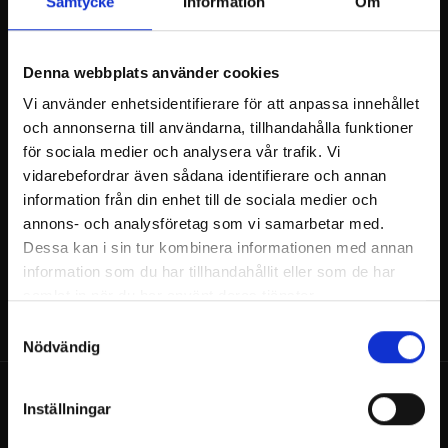
Samtycke
Information
Om
Välkomna med och njuta av sommarkvällen på
Billnäs bruks Scarlett O’Karis terass.
Denna webbplats använder cookies
Ben Findlay uppträder 18.7.2025 från klockan
19:00.
Vi använder enhetsidentifierare för att anpassa innehållet
och annonserna till användarna, tillhandahålla funktioner
Ben Findlay är en skotsk trubadur bosatt i Esbo
för sociala medier och analysera vår trafik. Vi
som spelar lite av allt från 60-talet till dagens hits.
vidarebefordrar även sådana identifierare och annan
Han har spelat i Finland i mer än femton år i
information från din enhet till de sociala medier och
band, duos och som trubadur.
annons- och analysföretag som vi samarbetar med.
Dessa kan i sin tur kombinera informationen med annan
information som du har tillhandahållit eller som de har
samlat in när du har använt deras tjänster.
Samtyckesval
Nödvändig
Inställningar