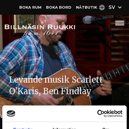
SV
BOKA RUM
BOKA BORD
NÄT­BUTIK
Levande musik Scarlett
O’Karis, Ben Findlay