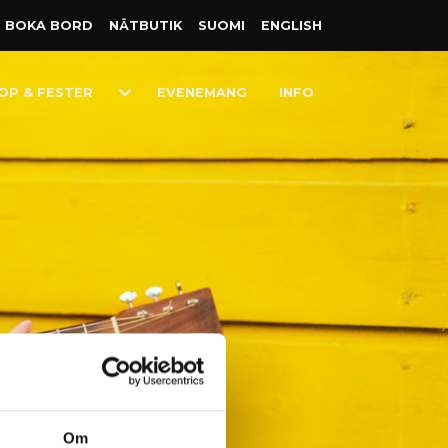
BOKA BORD
NÄT­BUTIK
SUOMI
ENGLISH
Toggle
OP & FESTER
EVENEMANG
INFO
Dropdown
nnika Nord
Om