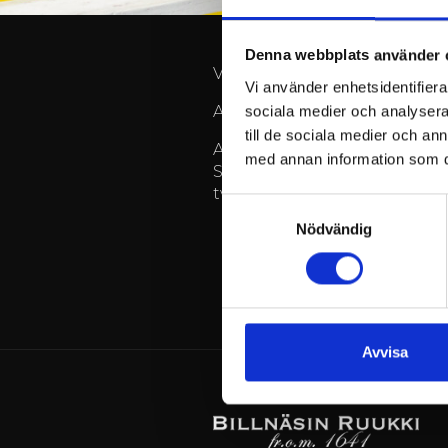
Denna webbplats använder 
Välkomna med och njuta av s
Vi använder enhetsidentifierar
Annika Nord uppträder den 1
sociala medier och analysera 
till de sociala medier och a
Annika Nord är en sentiment
med annan information som du 
Singer-songwriter-spelning
två album Koordinaatit och 
Samtyckesval
Nödvändig
Avvisa