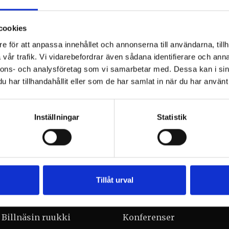
cookies
ommarkvällen på Billnäs bruks Scarlett O’Karis teras
e för att anpassa innehållet och annonserna till användarna, tillh
.8.2025 från klockan 19:00.
vår trafik. Vi vidarebefordrar även sådana identifierare och anna
nnons- och analysföretag som vi samarbetar med. Dessa kan i sin
al resekvinna som älskar gult och skriver sånger om v
har tillhandahållit eller som de har samlat in när du har använt 
arna med gitarrens och bandets kraft, förmedlar käns
Kahlittu kulkemaan. Hon skriver just nu på sitt tredje
Inställningar
Statistik
Tillåt urval
Billnäsin ruukki
Konferenser