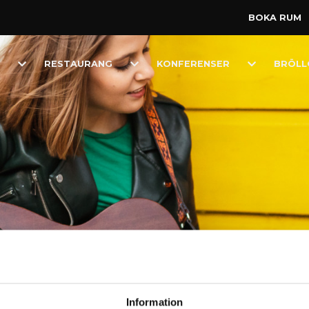
BOKA RUM
Toggle
Toggle
Toggle
RESTAURANG
KONFERENSER
BRÖLL
Dropdown
Dropdown
Dropdown
ik Scarlett O’Karis, A
Information