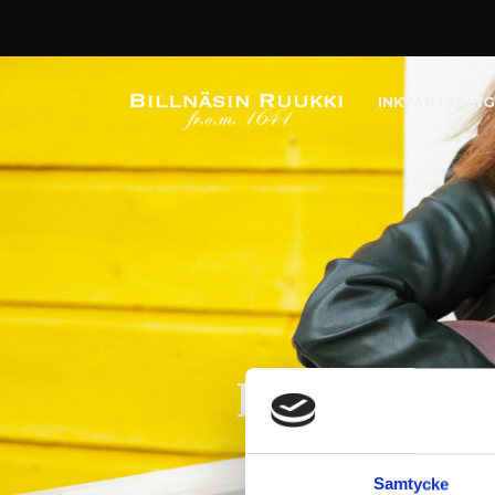
INKVARTERING
Levande mus
Samtycke