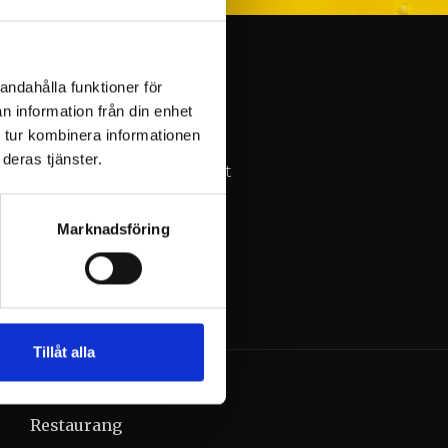
s.
andahålla funktioner för
n information från din enhet
 tur kombinera informationen
ärdet av tid tillsammans.
deras tjänster.
lor. Annika Nord har släppt
 album.
Marknadsföring
Tillåt alla
Restaurang