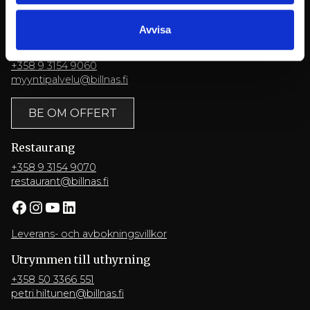
Ruukintie 8
10330 Billnäs
Avvisa
Konferenser
+358 9 3154 9060
myyntipalvelu@billnas.fi
BE OM OFFERT
Restaurang
+358 9 3154 9070
restaurant@billnas.fi
Facebook
Instagram
YouTube
LinkedIn
Leverans- och avbokningsvillkor
Utrymmen till uthyrning
+358 50 3366 551
petri.hiltunen@billnas.fi