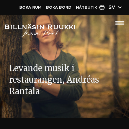
SV
BOKA RUM
BOKA BORD
NÄT­BUTIK
Levande musik i
restaurangen, Andréas
Rantala