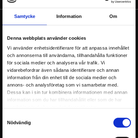
Samtycke
Information
Om
Konserten tar plats i Billnäs
Denna webbplats använder cookies
Bruks Stora smedja
Vi använder enhetsidentifierare för att anpassa innehållet
och annonserna till användarna, tillhandahålla funktioner
för sociala medier och analysera vår trafik. Vi
Billnäs ligger i järnbruksområdet i Västra Nyland i
vidarebefordrar även sådana identifierare och annan
en vacker ådal.
information från din enhet till de sociala medier och
Billnäs bruks konserter tar plats i en industrihall
annons- och analysföretag som vi samarbetar med.
från 1700-talet, Stora smedjan. Så regnet kommer
Dessa kan i sin tur kombinera informationen med annan
inte att påverka konserten. Stående publik.
information som du har tillhandahållit eller som de har
samlat in när du har använt deras tjänster.
Billnäs var tidigare känt för verktyg och möbler,
men idag är det känt för tjänster. Bruksbyn har
Samtyckesval
ett unikt hotell, restauranger, en chokladfabrik
Nödvändig
och caféer.