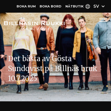
SV
BOKA RUM
BOKA BORD
NÄT­BUTIK
Det bästa av Gösta
Sundqvist på Billnäs bruk
10.7.2025