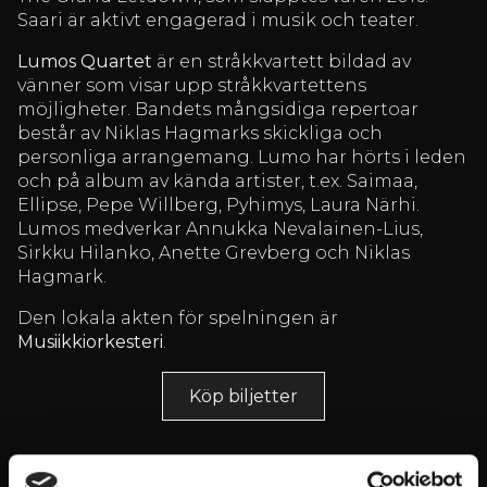
Saari är aktivt engagerad i musik och teater.
Lumos Quartet
är en stråkkvartett bildad av
vänner som visar upp stråkkvartettens
möjligheter. Bandets mångsidiga repertoar
består av Niklas Hagmarks skickliga och
personliga arrangemang. Lumo har hörts i leden
och på album av kända artister, t.ex. Saimaa,
Ellipse, Pepe Willberg, Pyhimys, Laura Närhi.
Lumos medverkar Annukka Nevalainen-Lius,
Sirkku Hilanko, Anette Grevberg och Niklas
Hagmark.
Den lokala akten för spelningen är
Musiikkiorkesteri
.
Köp biljetter