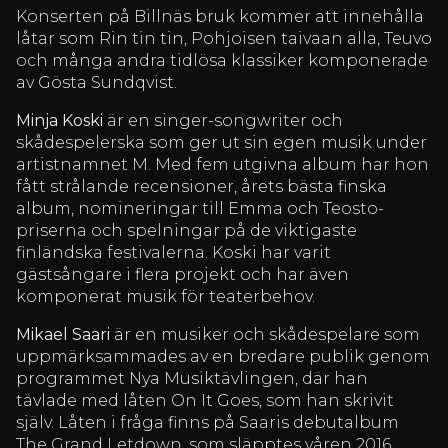
Konserten på Billnäs bruk kommer att innehålla
låtar som Rin tin tin, Pohjoisen taivaan alla, Teuvo
och många andra tidlösa klassiker komponerade
av Gösta Sundqvist.
Minja Koski
är en singer-songwriter och
skådespelerska som ger ut sin egen musik under
artistnamnet M. Med fem utgivna album har hon
fått strålande recensioner, årets bästa finska
album, nomineringar till Emma och Teosto-
priserna och spelningar på de viktigaste
finländska festivalerna. Koski har varit
gästsångare i flera projekt och har även
komponerat musik för teaterbehov.
Mikael Saari
är en musiker och skådespelare som
uppmärksammades av en bredare publik genom
programmet Nya Musiktävlingen, där han
tävlade med låten On It Goes, som han skrivit
själv. Låten i fråga finns på Saaris debutalbum
The Grand Letdown, som släpptes våren 2016.