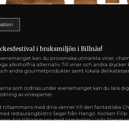
mation
kesfestival i bruksmiljön i Billnäs!
 evenemanget kan du provsmaka utmärkta viner, cham
ga alkoholfria alternativ. Till viner och andra drycker 
r och andra gourmetprodukter samt lokala delikatess
garna som ordnas under evenemanget kan du lära dig
edning av vinexperter.
t tillsammans med dina vänner till den fantastiska C
med restaurangbistro Segel från Hangö. Kocken Filip 
urang, har tillsammans med sommelier Linda Stenma
lunchen kan du välja Lindas utvalda vinpaket eller ett a