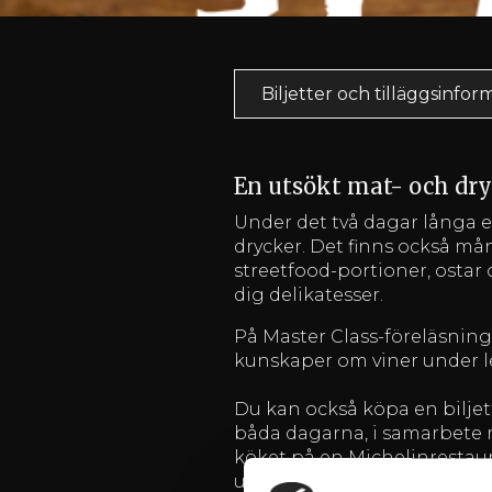
Biljetter och tilläggsinfor
En utsökt mat- och dryc
Under det två dagar långa
drycker. Det finns också mån
streetfood-portioner, osta
dig delikatesser.
På Master Class-föreläsnin
kunskaper om viner under l
Du kan också köpa en biljet
båda dagarna, i samarbete 
köket på en Michelinresta
utsökt 4-rätters lunch. Till 