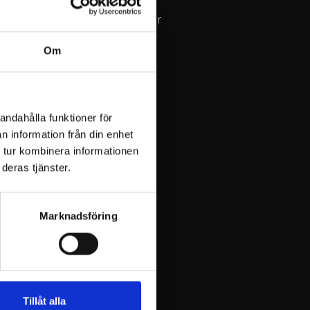
at på landets största scener
uppen bjuder på energiska
ller mångfaldigt platina-
Om
andahålla funktioner för
n information från din enhet
 tur kombinera informationen
deras tjänster.
Marknadsföring
Tillåt alla