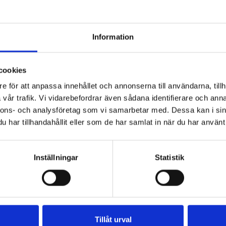
 Roope Salminen & Koirat, som i över tio år har turner
ill Finlands tuffaste liveband. Den åtta man starka gr
och allsång. Detta garanteras av låtlistan, som innehå
Information
 darra, Tanssi se ulos och Snadi.
cookies
e för att anpassa innehållet och annonserna till användarna, tillh
mation
Tilläggsinformation om konserten
vår trafik. Vi vidarebefordrar även sådana identifierare och anna
nnons- och analysföretag som vi samarbetar med. Dessa kan i sin
har tillhandahållit eller som de har samlat in när du har använt 
ningstider och tidtabell:
Inställningar
Statistik
.00
efter kl. 20.00
l. 21.00
Tillåt urval