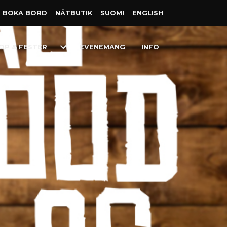
BOKA BORD
NÄT­BUTIK
SUOMI
ENGLISH
Toggle
OP & FESTER
EVENEMANG
INFO
Dropdown