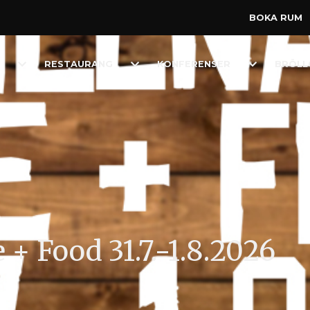
BOKA RUM
Toggle
Toggle
Toggle
RESTAURANG
KONFERENSER
BRÖLL
Dropdown
Dropdown
Dropdown
 + Food 31.7.-1.8.2026