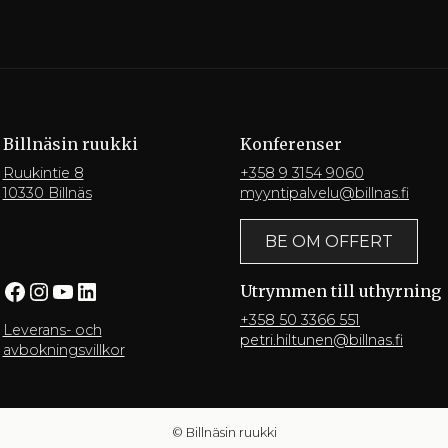
Billnäsin ruukki
Konferenser
Ruukintie 8
+358 9 3154 9060
10330 Billnäs
myyntipalvelu@billnas.fi
BE OM OFFERT
Facebook
Instagram
YouTube
LinkedIn
Utrymmen till uthyrning
+358 50 3366 551
Leverans- och
petri.hiltunen@billnas.fi
avbokningsvillkor
© Billnäsin ruukki