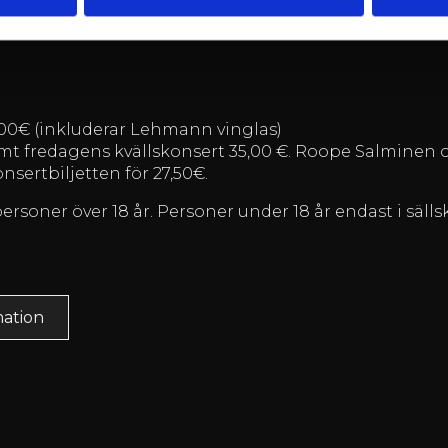
.00
00€ (inkluderar Lehmann vinglas)
 fredagens kvällskonsert 35,00 €. Roope Salminen o
sertbiljetten för 27,50€.
ersoner över 18 år. Personer under 18 år endast i säl
mation