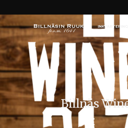
INKVARTERING
Billnäs Wine