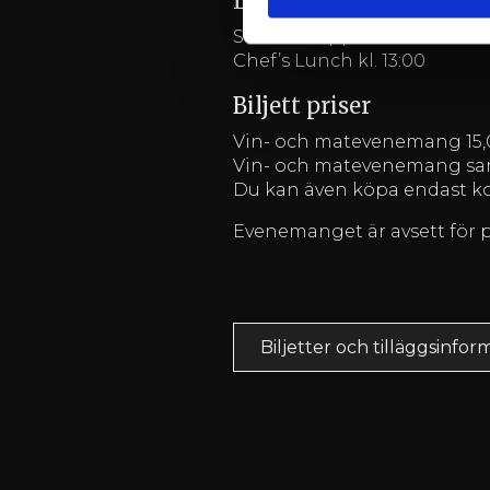
Lördag 1.8.2026
Stånden öppna kl. 12.00 – 19
Chef’s Lunch kl. 13:00
Biljett priser
Vin- och matevenemang 15,
Vin- och matevenemang samt
Du kan även köpa endast kon
Evenemanget är avsett för p
Biljetter och tilläggsinfor