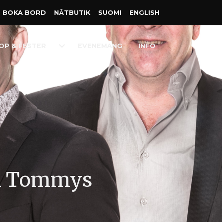
BOKA BORD
NÄT­BUTIK
SUOMI
ENGLISH
Toggle
OP & FESTER
EVENEMANG
INFO
Dropdown
ch Tommys