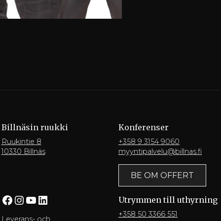
Billnäsin ruukki
Konferenser
Ruukintie 8
+358 9 3154 9060
10330 Billnäs
myyntipalvelu@billnas.fi
BE OM OFFERT
Facebook
Instagram
YouTube
LinkedIn
Utrymmen till uthyrning
+358 50 3366 551
Leverans- och