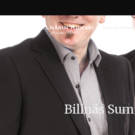
INKVARTERING
Billnäs Su