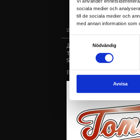
Vi använder enhetsidentifierar
sociala medier och analysera 
till de sociala medier och a
med annan information som du 
www.billnas.fi
Samtyckesval
Nödvändig
Åldersgräns: 18+
Tid: Dörrar kl. 18:00
Showtime 19:00
(spelningen t
Biljetter vid dörren. Försäljn
Avvisa