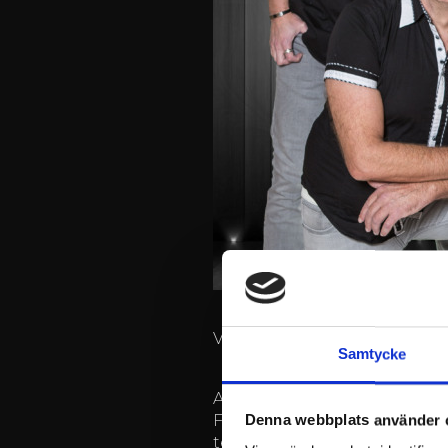
Vi önskar alla välkomna till
Samtycke
Attraktionen är de två pop
Festlokalen är Iso paja, så 
Denna webbplats använder 
terrasserna vid floden.