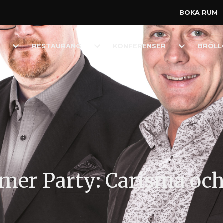
BOKA RUM
Toggle
Toggle
Toggle
RESTAURANG
KONFERENSER
BRÖLL
Dropdown
Dropdown
Dropdown
mmer Party: Carisma o