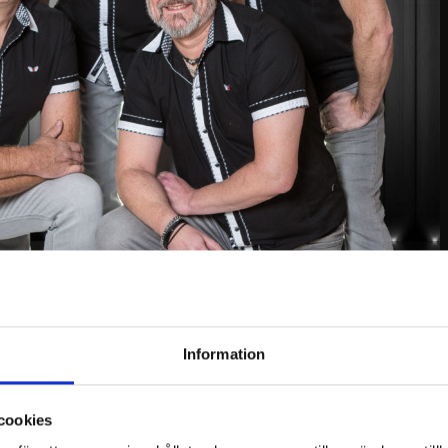
 Billnäs sommarfest den 27.6.2025, en vecka efter mid
Information
ulära dansbanden Carisma och Tommys. Dansbanden sp
evenemanget kommer inte att påverkas av regn. Vid soli
cookies