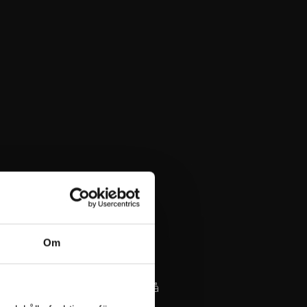
sommar!
Om
elar under hela kvällen.
gt väder breder vi ut oss på