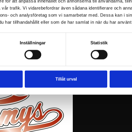
e för att anpassa innehållet och annonserna till användarna, tillh
vår trafik. Vi vidarebefordrar även sådana identifierare och anna
Biljetter
nnons- och analysföretag som vi samarbetar med. Dessa kan i sin
har tillhandahållit eller som de har samlat in när du har använt 
Inställningar
Statistik
ar slut ca kl. 23:45)
ingen slutar 27.6.2025 18:00.
Tillåt urval