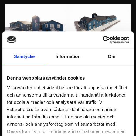
Julkisivu Forsbyntielle
Julkisivu Ruukintielle
Samtycke
Information
Om
Med renoveringen som startade 2021 har
byggnaden genomgått en totalrenovering och
samtidigt har den även fått en ny tillbyggnad.
Denna webbplats använder cookies
Den första delen av renoveringen slutfördes i maj
Vi använder enhetsidentifierare för att anpassa innehållet
2022, då 7 separata affärslokaler färdigställdes på
gatuplanet i Lähettämö-byggnaden. Sommaren
och annonserna till användarna, tillhandahålla funktioner
2023 togs Hisinger’s Torn-sviten i bruk i den nya
för sociala medier och analysera vår trafik. Vi
tillbyggnaden.
vidarebefordrar även sådana identifierare och annan
information från din enhet till de sociala medier och
annons- och analysföretag som vi samarbetar med.
Dessa kan i sin tur kombinera informationen med annan