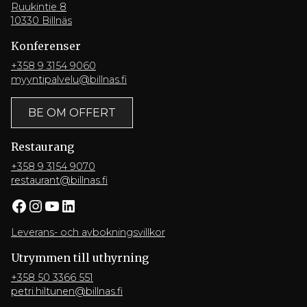
Ruukintie 8
10330 Billnäs
Konferenser
+358 9 3154 9060
myyntipalvelu@billnas.fi
BE OM OFFERT
Restaurang
+358 9 3154 9070
restaurant@billnas.fi
Facebook
Instagram
YouTube
LinkedIn
Leverans- och avbokningsvillkor
Utrymmen till uthyrning
+358 50 3366 551
petri.hiltunen@billnas.fi