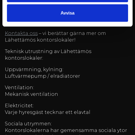
Det omfattande renoveringsprojektet kommer
att vara klart i slutet av 2023, då de renoverade
Avvisa
kontorsytorna på byggnadens 2:a våning är klara.
Uthyrning av kontorslokaler startar nu.
Kontakta oss
– vi berättar gärna mer om
Lähettämös kontorslokaler!
Teknisk utrustning av Lähettämös
kontorslokaler:
Uppvärmning, kylning:
Luftvärmepump / elradiatorer
Ventilation:
Mekanisk ventilation
Elektricitet:
Varje hyresgäst tecknar ett elavtal
Sociala utrymmen:
Kontorslokalerna har gemensamma sociala ytor