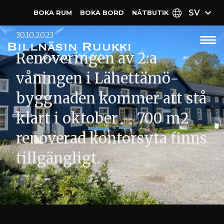
SV
BOKA RUM
BOKA BORD
NÄT­BUTIK
30.10.2023
Renoveringen av 2:a
våningen i Lähettämö-
byggnaden kommer att stå
klart i oktober – 700 m2
renoverad kontorsyta finns
tillgängligt.