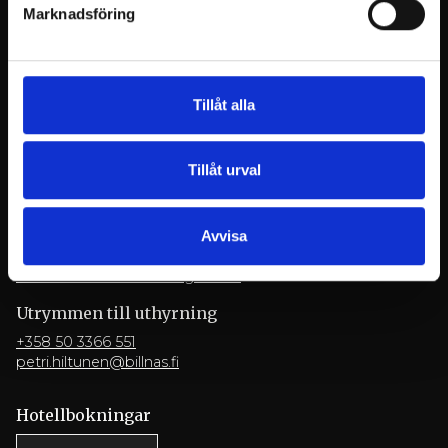
Konferenser
Marknadsföring
+358 9 3154 9060
myyntipalvelu@billnas.fi
BE OM OFFERT
Tillåt alla
Restaurang
Tillåt urval
+358 9 3154 9070
restaurant@billnas.fi
Facebook
Instagram
YouTube
LinkedIn
Avvisa
Leverans- och avbokningsvillkor
Utrymmen till uthyrning
+358 50 3366 551
petri.hiltunen@billnas.fi
Hotellbokningar