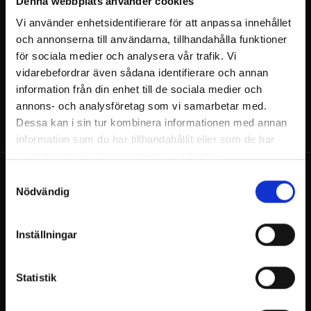
Denna webbplats använder cookies
Nej det kan man inte. All mat och
Vi använder enhetsidentifierare för att anpassa innehållet
dryckesservering kommer via Billnäs bruks
och annonserna till användarna, tillhandahålla funktioner
restaurang.
för sociala medier och analysera vår trafik. Vi
vidarebefordrar även sådana identifierare och annan
information från din enhet till de sociala medier och
annons- och analysföretag som vi samarbetar med.
Dessa kan i sin tur kombinera informationen med annan
information som du har tillhandahållit eller som de har
samlat in när du har använt deras tjänster.
Samtyckesval
Nödvändig
Inställningar
Billnäsin ruukki
Ruukintie 8
Statistik
10330 Billnäs