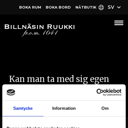
SV
BOKA RUM
BOKA BORD
NÄT­BUTIK
Kan man ta med sig egen
mat och dryck?
Samtycke
Information
Om